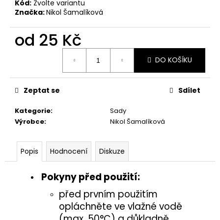
č
Kód:
Zvolte variantu
u
Značka:
Nikol Šamalíková
j
e
od
25 Kč
m
Měrná
e
DO KOŠÍKU
cena:
PÍŠŤALKA
Zeptat se
Sdílet
25
Kč
Kategorie
:
Sady
Výrobce
:
Nikol Šamalíková
Popis
Hodnocení
Diskuze
Pokyny před použití:
před prvním použitím
opláchněte ve vlažné vodě
(max. 50°C) a důkladně