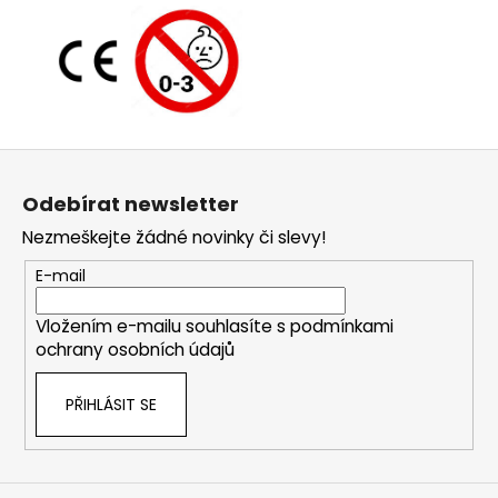
Z
á
Odebírat newsletter
p
Nezmeškejte žádné novinky či slevy!
a
t
E-mail
í
Vložením e-mailu souhlasíte s
podmínkami
ochrany osobních údajů
PŘIHLÁSIT SE