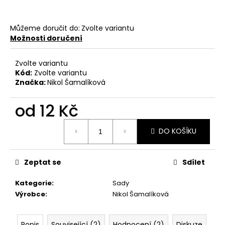
č
u
j
Můžeme doručit do:
Zvolte variantu
e
Možnosti doručení
m
e
Zvolte variantu
Kód:
Zvolte variantu
Značka:
Nikol Šamalíková
VČELÍ
ÚL
od
12 Kč
12
Kč
Měrná
DO KOŠÍKU
cena:
Zeptat se
Sdílet
Kategorie
:
Sady
Výrobce
:
Nikol Šamalíková
Popis
Související (2)
Hodnocení (2)
Diskuze