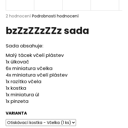
a
j
Průměrné
2 hodnocení
Podrobnosti hodnocení
í
hodnocení
bzZzZZzZZz sada
produktu
t
je
?
5,0
z
Sada obsahuje:
5
hvězdiček.
Malý tácek včelí plástev
1x úlkovač
HLEDAT
6x miniatura včelka
4x miniatura včelí plástev
1x razítko včela
1x kostka
D
1x miniatura úl
o
1x pinzeta
p
o
VARIANTA
r
u