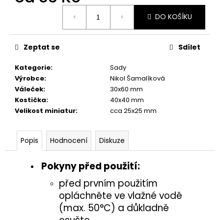
č
Měrná
u
DO KOŠÍKU
cena:
j
e
m
Zeptat se
Sdílet
e
Kategorie
:
Sady
Výrobce
:
Nikol Šamalíková
ŽÍŽALA
Váleček
:
30x60 mm
5,50
Kostička
:
40x40 mm
Kč
Velikost miniatur
:
cca 25x25 mm
Popis
Hodnocení
Diskuze
Pokyny před použití:
před prvním použitím
opláchněte ve vlažné vodě
(max. 50°C) a důkladně