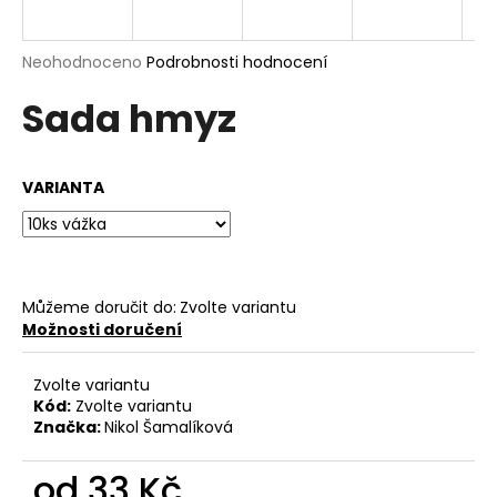
a
j
Průměrné
Neohodnoceno
Podrobnosti hodnocení
í
hodnocení
Sada hmyz
produktu
t
je
?
0,0
z
VARIANTA
5
hvězdiček.
HLEDAT
Můžeme doručit do:
Zvolte variantu
Možnosti doručení
D
o
Zvolte variantu
p
Kód:
Zvolte variantu
o
Značka:
Nikol Šamalíková
r
u
od
33 Kč