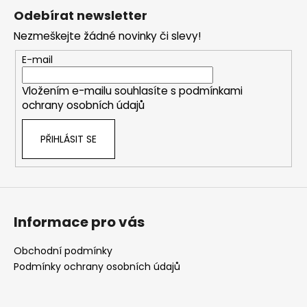
á
Odebírat newsletter
p
Nezmeškejte žádné novinky či slevy!
a
t
E-mail
í
Vložením e-mailu souhlasíte s
podmínkami
ochrany osobních údajů
PŘIHLÁSIT SE
Informace pro vás
Obchodní podmínky
Podmínky ochrany osobních údajů