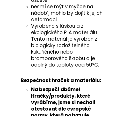
osušte.
nesmí se mýt v myčce na
nádobí, mohlo by dojít k jejich
deformaci.
Vyrobeno s láskou a z
ekologického PLA materiálu.
Tento materiál je vyroben z
biologicky rozložitelného
kukuřičného nebo
bramborového škrobu a je
odolný do teploty cca 50°C.
Bezpečnost hraček a materiálu:
Na bezpečí dbáme!
Hračky/produkty, které
vyrábíme, jsme si nechali
otestovat
dle evropské
normy
, která potvrzuje