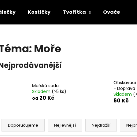
álečky
Kostičky
Tvořítka
Ovače
B
Co potřebujete najít?
Téma: Moře
HLEDAT
Nejprodávanější
Doporučujeme
Otiskávací
Mořská sada
- Doprava
Skladem
(>5 ks)
Skladem
(
20 Kč
od
60 Kč
Ř
a
Doporučujeme
Nejlevnější
Nejdražší
Nejp
ŽÍŽALA
HMYZÁCI
z