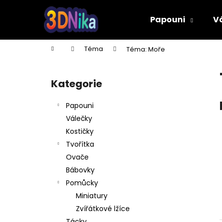
K
Přejít
na
o
Papouni
V
obsah
Zpět
Zpět
š
do
do
í
Domů
Téma
Téma: Moře
k
obchodu
obchodu
P
o
Kategorie
Přeskočit
s
kategorie
t
Papouni
r
Válečky
a
Kostičky
n
Tvořítka
n
Ovače
í
Bábovky
p
Pomůcky
a
Miniatury
n
Zvířátkové lžíce
PÍŠŤALKA
e
Tácky