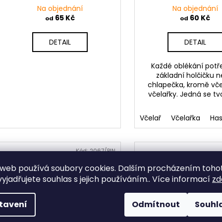
Na objednání
Na objednání
65 Kč
60 Kč
od
od
DETAIL
DETAIL
Každé oblékání potř
základní holčičku 
chlapečka, kromě vče
včelařky. Jedná se tv
Včelař
Včelařka
Has
Kód:
2067/PIN
web používá soubory cookies. Dalším procházením toho
yjadřujete souhlas s jejich používáním.. Více informací
zd
tavení
Odmítnout
Souhl