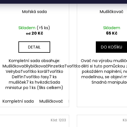
Mořská sada
Mušličkovač
Skladem
(>5 ks)
Skladem
20 Kč
65 Kč
od
DETAIL
DO KOŠÍKU
Kompletní sada obsahuje:
Ovač na výrobu mušlič
MušličkovačRybičkovačPinzetkaTvořítko
děti si tuto pomůckou z
VelrybaTvořítko korálTvořítko
pokaždém naplnění, na
DelfínTvořítko řasy7 ks
modelínou, se objeví m
mušliček7 ks hvězdicSada
Snadná manipula
miniatur po 1 ks (9ks celkem)
Kompletní sada
Mušličkovač
Rybičkovač
Pinzetka
Tvoř
Kód:
1203
Kó