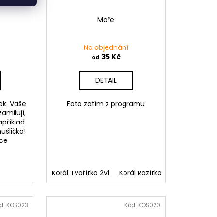
Moře
Na objednání
35 Kč
od
DETAIL
ek. Vaše
Foto zatím z programu
amilují,
příklad
ušlička!
ce
ítko Velryba
Tvořítko korál
Korál Tvořítko 2v1
Tvořítko Delfín
Korál Razítko
Tvořítko řasy
Delfín Tvořítk
d:
KOS023
Kód:
KOS020