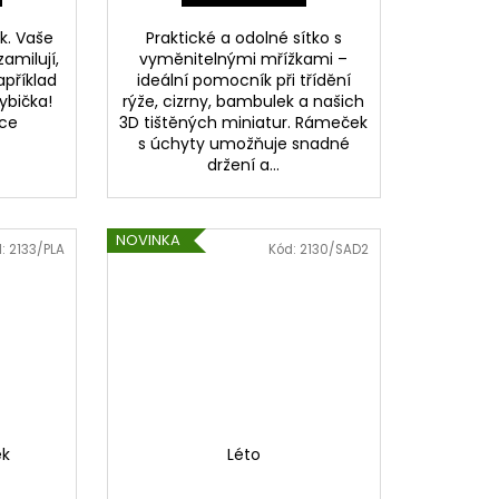
k. Vaše
Praktické a odolné sítko s
amilují,
vyměnitelnými mřížkami –
příklad
ideální pomocník při třídění
ybička!
rýže, cizrny, bambulek a našich
ce
3D tištěných miniatur. Rámeček
s úchyty umožňuje snadné
držení a...
NOVINKA
d:
2133/PLA
Kód:
2130/SAD2
ek
Léto