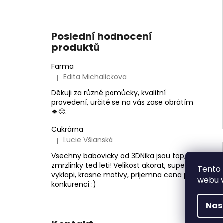
Poslední hodnocení
produktů
Farma
Edita Michalickova
|
Hodnocení produktu je 5 z 5 hvězdiček.
Děkuji za různé pomůcky, kvalitní
provedení, určitě se na vás zase obrátím
🍀🙂.
Cukrárna
Lucie Všianská
|
Hodnocení produktu je 5 z 5 hvězdiček.
Vsechny babovicky od 3DNika jsou top, ale
zmrzlinky ted leti! Velikost akorat, super se
Tento 
vyklapi, krasne motivy, prijemna cena proti
webu v
konkurenci :)
Nas