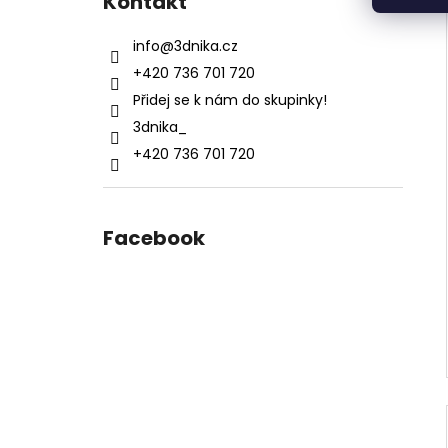
Kontakt
info
@
3dnika.cz
+420 736 701 720
Přidej se k nám do skupinky!
3dnika_
+420 736 701 720
Facebook