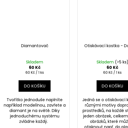
Diamantovač
Otiskávací kostka - 
Skladem
Skladem
(>5 ks
60 Kč
60 Kč
Měrná
Měrná
60 Kč / 1 ks
60 Kč / 1 ks
cena:
cena:
DO KOŠÍKU
DO KOŠÍKU
Tvořítko jednoduše naplníte
Jedná se o otiskávací 
například modelínou, zavřete a
různými motivy dopr
diamant je na světě. Diky
prostředků, na každé s
jednoduchému systému
jeden obrázek, celkem
zvládne každý.
obrázků, které mů
otisknout např. do pla