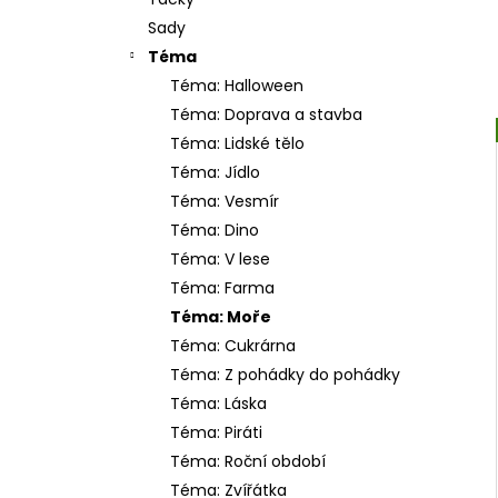
25 Kč
l
Sady
Téma
Téma: Halloween
Téma: Doprava a stavba
Téma: Lidské tělo
Téma: Jídlo
Téma: Vesmír
Téma: Dino
Téma: V lese
Téma: Farma
Téma: Moře
Téma: Cukrárna
Téma: Z pohádky do pohádky
Téma: Láska
Téma: Piráti
Téma: Roční období
Téma: Zvířátka