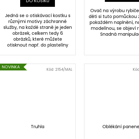
DO KOŠÍKU
Ovač na výrobu rybiče
Jedná se o otiskávací kostku s
děti si tuto pomůckou z
různými motivy záchranné
pokaždém naplnění, na
služby, na každé straně je jeden
modelínou, se objeví r
obrázek, celkem tedy 6
Snadná manipula
obrázků, které můžete
otisknout např. do plastelíny
NOVINKA
Kód:
2154/MAL
Kó
Truhla
Oblékání panen