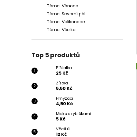
Téma: Vánoce
Téma: Severní pól
Téma: Velikonoce
Téma: Včelka
Top 5 produktů
Píšťalka
25 Kč
Žížala
5,50 Kč
Hmyzáci
4,50 Kč
Miska s rybičkami
5 Kč
Včelí úl
12 Kč