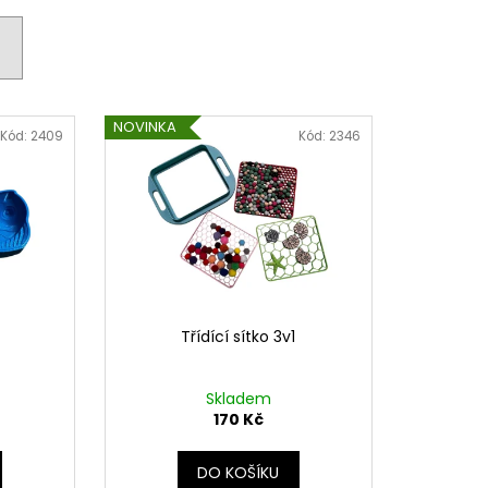
NOVINKA
Kód:
2409
Kód:
2346
Třídící sítko 3v1
Skladem
170 Kč
DO KOŠÍKU