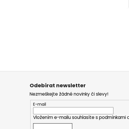
Z
á
Odebírat newsletter
p
Nezmeškejte žádné novinky či slevy!
a
t
E-mail
í
Vložením e-mailu souhlasíte s
podmínkami o