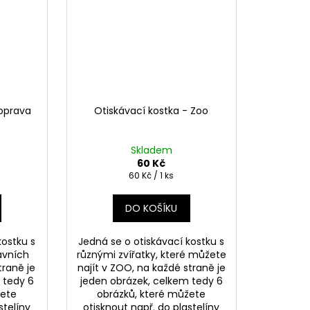
Doprava
Otiskávací kostka - Zoo
)
Skladem
60 Kč
Měrná
60 Kč / 1 ks
cena:
DO KOŠÍKU
kostku s
Jedná se o otiskávací kostku s
avních
různými zvířatky, které můžete
traně je
najít v ZOO, na každé straně je
 tedy 6
jeden obrázek, celkem tedy 6
žete
obrázků, které můžete
stelíny
otisknout např. do plastelíny