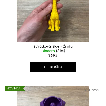
Zvířátková lžíce - Žirafa
Skladem
(3 ks)
95 Kč
DO KOŠÍKU
NOVINKA
Kód:
ZV06