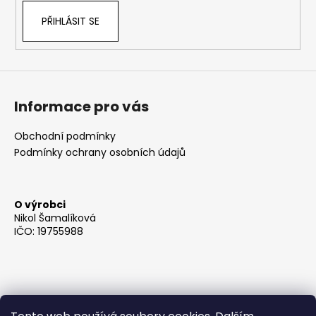
k
PŘIHLÁSIT SE
y
v
ý
p
i
s
Informace pro vás
u
Obchodní podmínky
Podmínky ochrany osobních údajů
O výrobci
Nikol Šamalíková
IČO: 19755988