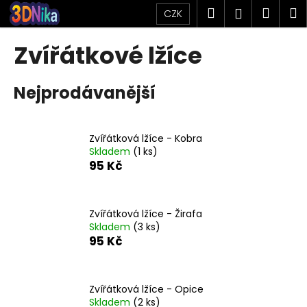
K
Přejít
Hledat
Náku
M
Přihlášen
CZK
na
o
obsah
Zpět
Zpět
košík
š
Zvířátkové lžíce
í
C
k
Nejprodávanější
o
p
o
Zvířátková lžíce - Kobra
t
Skladem
(1 ks)
ř
95 Kč
e
b
u
Zvířátková lžíce - Žirafa
Skladem
(3 ks)
j
95 Kč
e
t
e
Zvířátková lžíce - Opice
n
Skladem
(2 ks)