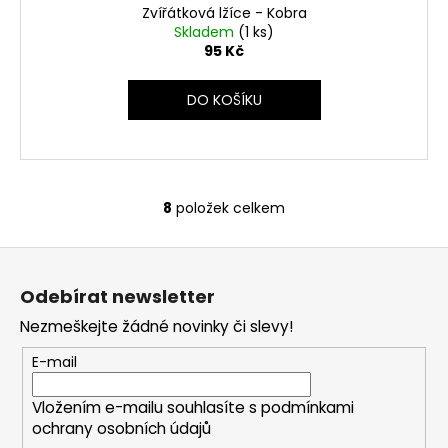
Zvířátková lžíce - Kobra
Skladem
(1 ks)
95 Kč
DO KOŠÍKU
8
položek celkem
O
v
Z
l
á
á
Odebírat newsletter
d
p
a
Nezmeškejte žádné novinky či slevy!
a
c
t
E-mail
í
í
p
Vložením e-mailu souhlasíte s
podmínkami
r
ochrany osobních údajů
v