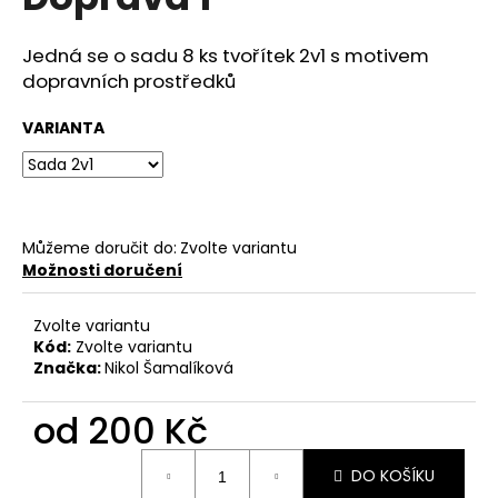
je
a
0,0
z
j
Jedná se o sadu 8 ks tvořítek 2v1 s motivem
5
dopravních prostředků
í
hvězdiček.
t
VARIANTA
?
Můžeme doručit do:
Zvolte variantu
HLEDAT
Možnosti doručení
Zvolte variantu
Kód:
Zvolte variantu
D
Značka:
Nikol Šamalíková
o
p
od
200 Kč
o
r
Měrná
u
DO KOŠÍKU
cena: