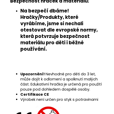
Bezpečnost hraček a materiálu:
Na bezpečí dbáme!
Hračky/Produkty, které
vyrábíme, jsme si nechali
otestovat
dle evropské normy
,
která potvrzuje
bezpečnost
materiálu pro děti i běžné
používání
.
Upozornění!
Nevhodné pro děti do 3 let,
může dojít k odlomení a spolknutí malých
část. Edukativní hračka je určená pro použití
pouze pod dohledem dospělé osoby.
Certifikace CE
Výrobek není určen pro styk s potravinami