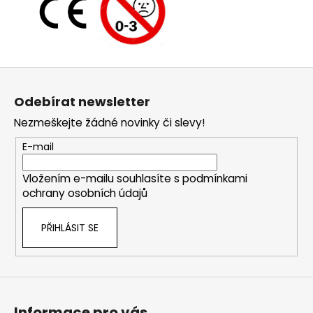
Z
á
Odebírat newsletter
p
Nezmeškejte žádné novinky či slevy!
a
t
E-mail
í
Vložením e-mailu souhlasíte s
podmínkami
ochrany osobních údajů
PŘIHLÁSIT SE
Informace pro vás