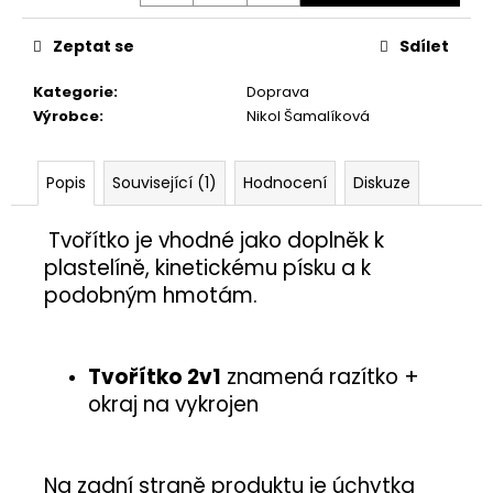
č
u
Zeptat se
Sdílet
j
e
Kategorie
:
Doprava
m
Výrobce
:
Nikol Šamalíková
e
Popis
Související (1)
Hodnocení
Diskuze
ŽÍŽALA
5,50
Kč
Tvořítko je vhodné jako doplněk
k
plastelíně, kinetickému písku a k
podobným hmotám.
Tvořítko 2v1
znamená razítko +
okraj na vykrojen
Na zadní straně produktu je úchytka