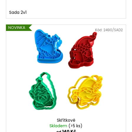
Sada 2v1
NOVINKA
Kód:
2490/SAD2
Skřítkové
Skladem
(>5 ks)
140 Kč
od