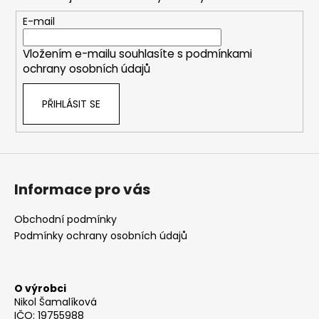
p
a
r
t
E-mail
v
í
k
Vložením e-mailu souhlasíte s
podmínkami
y
ochrany osobních údajů
v
ý
PŘIHLÁSIT SE
p
i
s
u
Informace pro vás
Obchodní podmínky
Podmínky ochrany osobních údajů
O výrobci
Nikol Šamalíková
IČO: 19755988