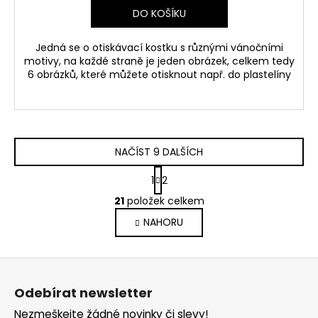
DO KOŠÍKU
Jedná se o otiskávací kostku s různými vánočními
motivy, na každé straně je jeden obrázek, celkem tedy
6 obrázků, které můžete otisknout např. do plastelíny
NAČÍST 9 DALŠÍCH
S
1
2
t
O
r
21
položek celkem
v
á
NAHORU
l
n
k
á
o
d
Z
v
a
á
á
c
Odebírat newsletter
n
p
í
í
Nezmeškejte žádné novinky či slevy!