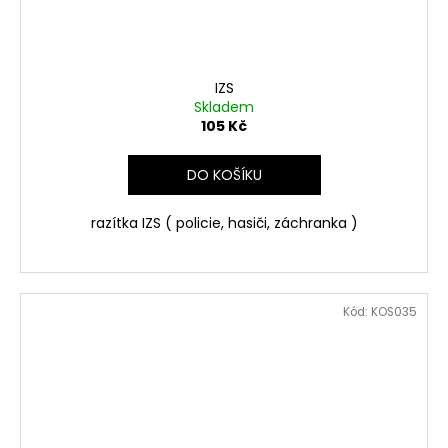
IZS
Skladem
105 Kč
DO KOŠÍKU
razítka IZS ( policie, hasiči, záchranka )
Kód:
KOS035