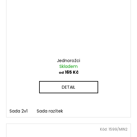
Jednorožci
Skladem
165 Kč
od
DETAIL
Sada 2v1
Sada razítek
Kód:
1599/MIN2