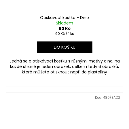
Otiskávací kostka - Dino
Skladem
60 Kč
Měrná
60 Kč / 1 ks
cena:
DO KOŠÍKU
Jedná se o otiskávací kostku s různými motivy dina, na
každé straně je jeden obrázek, celkem tedy 6 obrázků,
které můžete otisknout např. do plastelíny
Kód:
480/SAD2