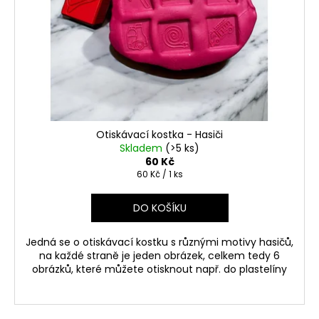
p
č
ů
u
r
j
o
e
d
m
u
e
k
t
VČELÍ
ů
ÚL
Otiskávací kostka - Hasiči
Skladem
(>5 ks)
12
60 Kč
Kč
Měrná
60 Kč / 1 ks
cena:
DO KOŠÍKU
Jedná se o otiskávací kostku s různými motivy hasičů,
na každé straně je jeden obrázek, celkem tedy 6
obrázků, které můžete otisknout např. do plastelíny