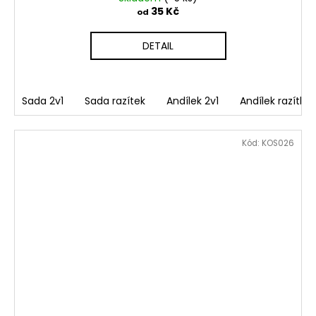
35 Kč
od
DETAIL
Sada 2v1
Sada razítek
Andílek 2v1
Andílek razítko
Kód:
KOS026