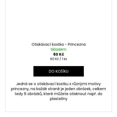
Otiskávací kostka - Princezna
Skladem
60 Kč
Měrná
60 Kč / 1 ks
cena:
DO KOŠÍKU
Jedná se o otiskávací kostku s různými motivy
princezny, na každé straně je jeden obrázek, celkem
tedy 6 obrázků, které můžete otisknout např. do
plastelíny