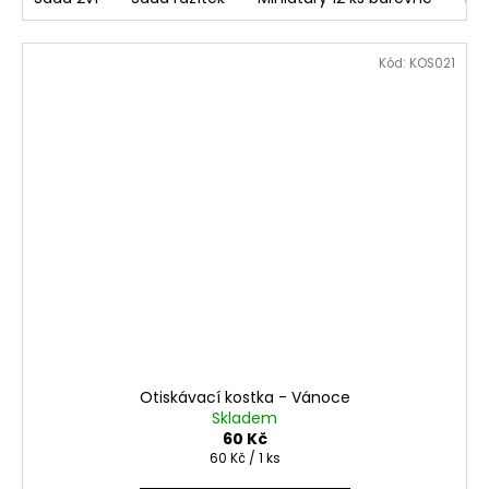
Kód:
KOS021
Otiskávací kostka - Vánoce
Skladem
60 Kč
Měrná
60 Kč / 1 ks
cena: