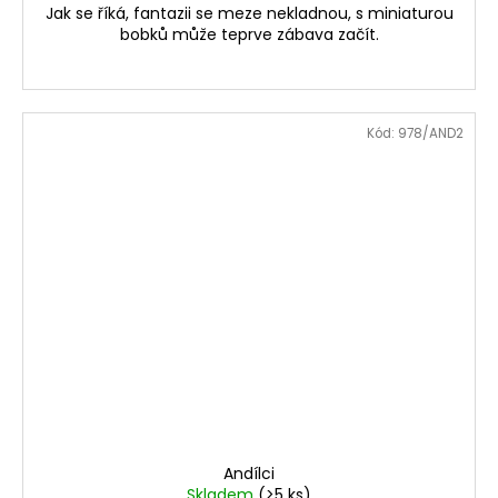
Jak se říká, fantazii se meze nekladnou, s miniaturou
bobků může teprve zábava začít.
Kód:
978/AND2
Andílci
Skladem
(>5 ks)