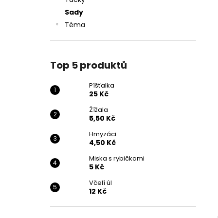
25 Kč
l
Sady
Téma
Top 5 produktů
Píšťalka
25 Kč
Žížala
5,50 Kč
Hmyzáci
4,50 Kč
Miska s rybičkami
5 Kč
Včelí úl
12 Kč