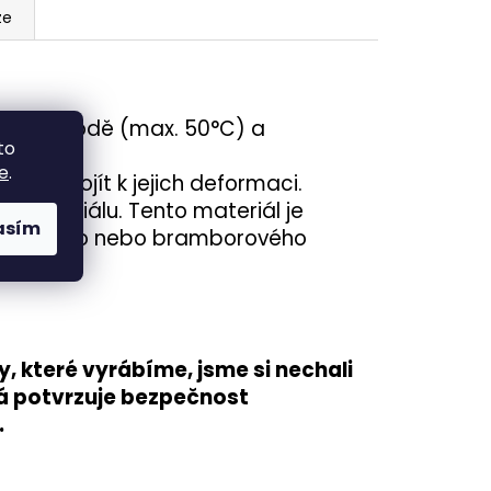
ze
vlažné vodě (max. 50°C) a
to
e
.
 by dojít k jejich deformaci.
A materiálu. Tento materiál je
asím
kukuřičného nebo bramborového
C.
 které vyrábíme, jsme si nechali
rá potvrzuje
bezpečnost
.