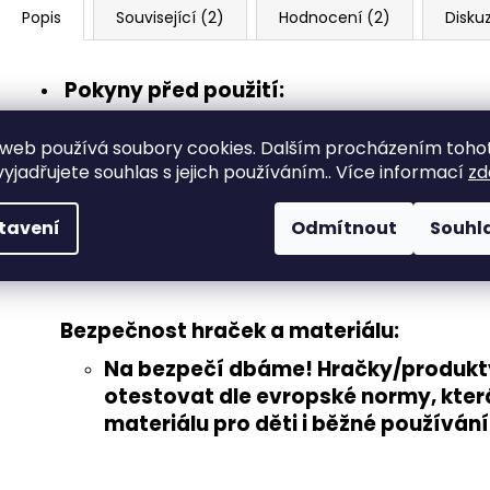
Popis
Související (2)
Hodnocení (2)
Disku
Pokyny před použití:
před prvním použitím opláchněte ve 
web používá soubory cookies. Dalším procházením toho
důkladně osušte.
yjadřujete souhlas s jejich používáním.. Více informací
zd
nesmí se mýt v myčce na nádobí, mohlo
Vyrobeno s láskou a z ekologického PL
tavení
Odmítnout
Souhl
vyroben z biologicky rozložitelného 
škrobu a je odolný do teploty cca 50°
Bezpečnost hraček a materiálu:
Na bezpečí dbáme! Hračky/produkty,
otestovat
dle evropské normy
, kte
materiálu pro děti i běžné používání