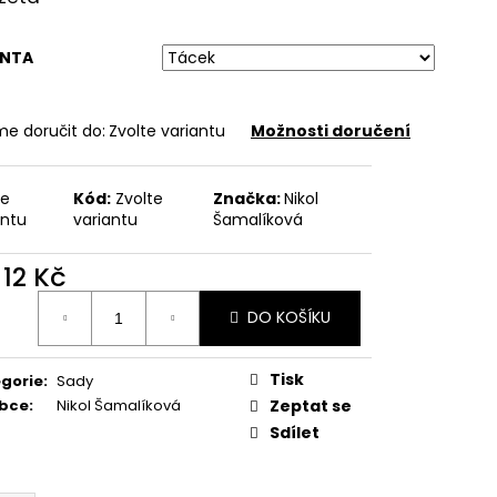
ANTA
e doručit do:
Zvolte variantu
Možnosti doručení
te
Kód:
Zvolte
Značka:
Nikol
antu
variantu
Šamalíková
d
12 Kč
ná
DO KOŠÍKU
:
Tisk
gorie
:
Sady
obce
:
Nikol Šamalíková
Zeptat se
Sdílet