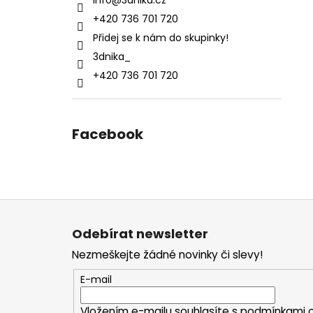
info
@
3dnika.cz
+420 736 701 720
Přidej se k nám do skupinky!
3dnika_
+420 736 701 720
Facebook
Z
á
Odebírat newsletter
p
Nezmeškejte žádné novinky či slevy!
a
t
E-mail
í
Vložením e-mailu souhlasíte s
podmínkami o