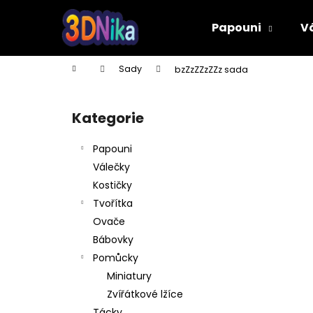
K
Přejít
na
o
Papouni
V
obsah
Zpět
Zpět
š
do
do
í
Domů
Sady
bzZzZZzZZz sada
k
obchodu
obchodu
P
o
Kategorie
Přeskočit
s
kategorie
t
Papouni
r
Válečky
a
Kostičky
n
Tvořítka
n
Ovače
í
Bábovky
p
Pomůcky
a
Miniatury
n
Zvířátkové lžíce
PÍŠŤALKA
e
Tácky