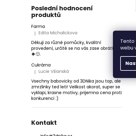
Poslední hodnocení
produktů
Farma
Edita Michalickova
|
Hodnocení produktu je 5 z 5 hvězdiček.
Tento 
Děkuji za různé pomůcky, kvalitní
webu v
provedení, určitě se na vás zase obrátím
🍀🙂.
Nas
Cukrárna
Lucie Všianská
|
Hodnocení produktu je 5 z 5 hvězdiček.
Vsechny babovicky od 3DNika jsou top, ale
zmrzlinky ted leti! Velikost akorat, super se
vyklapi, krasne motivy, prijemna cena proti
konkurenci :)
Kontakt