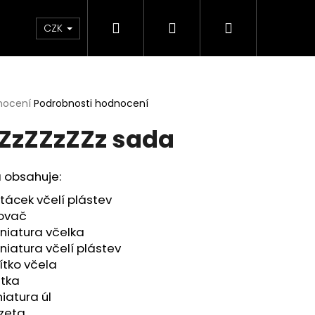
Hledat
Přihlášení
Nákupní
ábovky
Pomůcky
Tácky
Sady
Té
CZK
košík
rné
nocení
Podrobnosti hodnocení
cení
ZzZZzZZz sada
ktu
 obsahuje:
ček.
tácek včelí plástev
kovač
niatura včelka
niatura včelí plástev
zítko včela
stka
niatura úl
nzeta