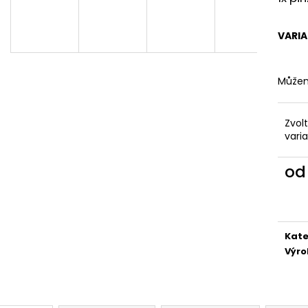
5,50 Kč
4,50 Kč
VARI
Můžem
Zvol
vari
o
Měr
cena
Kate
Výr