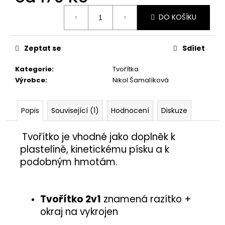
č
Měrná
u
DO KOŠÍKU
cena:
j
e
m
Zeptat se
Sdílet
e
Kategorie
:
Tvořítka
Výrobce
:
Nikol Šamalíková
PÍŠŤALKA
25
Kč
Popis
Související (1)
Hodnocení
Diskuze
Tvořítko je vhodné jako doplněk
k
plastelíně, kinetickému písku a k
podobným hmotám.
Tvořítko 2v1
znamená razítko +
okraj na vykrojen