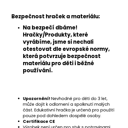
Bezpečnost hraček a materiálu:
Na bezpečí dbáme!
Hračky/Produkty, které
vyrábíme, jsme si nechali
otestovat
dle evropské normy
,
která potvrzuje
bezpečnost
materiálu pro děti i běžné
používání
.
Upozornění!
Nevhodné pro děti do 3 let,
může dojít k odlomení a spolknutí malých
část. Edukativní hračka je určená pro použití
pouze pod dohledem dospělé osoby.
Certifikace CE
Výrobek není určen pro styk s potravinami