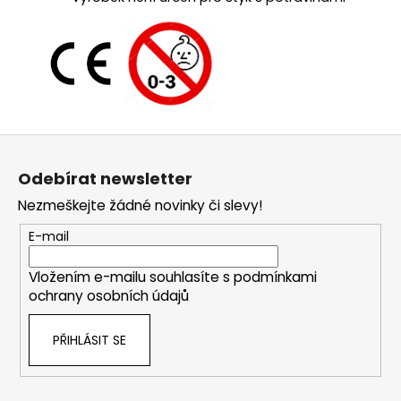
Z
á
Odebírat newsletter
p
Nezmeškejte žádné novinky či slevy!
a
t
E-mail
í
Vložením e-mailu souhlasíte s
podmínkami
ochrany osobních údajů
PŘIHLÁSIT SE