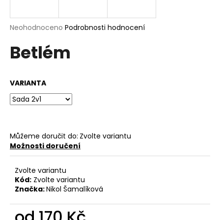
a
j
Průměrné
Neohodnoceno
Podrobnosti hodnocení
í
hodnocení
Betlém
produktu
t
je
?
0,0
z
VARIANTA
5
hvězdiček.
HLEDAT
Můžeme doručit do:
Zvolte variantu
Možnosti doručení
D
o
Zvolte variantu
p
Kód:
Zvolte variantu
o
Značka:
Nikol Šamalíková
r
u
od
170 Kč