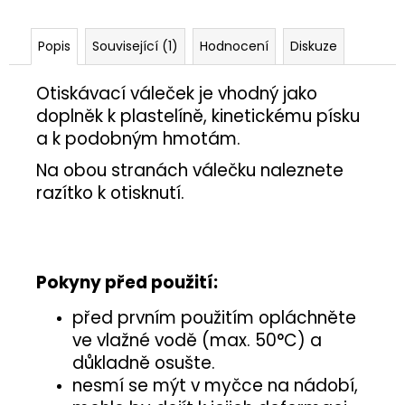
č
u
j
Popis
Související (1)
Hodnocení
Diskuze
e
m
Otiskávací váleček je vhodný jako
e
doplněk
k plastelíně, kinetickému písku
a k podobným hmotám.
ŽÍŽALA
Na obou stranách válečku naleznete
5,50
razítko k otisknutí.
Kč
Pokyny před použití:
před prvním použitím opláchněte
ve vlažné vodě (max. 50°C) a
důkladně osušte.
nesmí se mýt v myčce na nádobí,