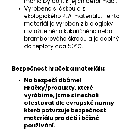
mohlo by dojít k jejich deformaci.
Vyrobeno s láskou a z
ekologického PLA materiálu. Tento
materiál je vyroben z biologicky
rozložitelného kukuřičného nebo
bramborového škrobu a je odolný
do teploty cca 50°C.
Bezpečnost hraček a materiálu:
Na bezpečí dbáme!
Hračky/produkty, které
vyrábíme, jsme si nechali
otestovat
dle evropské normy
,
která potvrzuje
bezpečnost
materiálu pro děti i běžné
používání
.