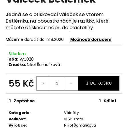
je
a
0,0
z
j
Jedná se o otiskovací váleček se vzorem
5
Betlémku, na oboustranách je razítko, které
í
hvězdiček.
můžete otisknout např. do plastelíny
t
?
Můžeme doručit do:
13.8.2026
Možnosti doručení
Skladem
Kód:
VAL028
Značka:
Nikol Šamalíková
HLEDAT
55 Kč
DO KOŠÍKU
D
Měrná
cena:
o
Zeptat se
Sdílet
p
o
Kategorie
:
Válečky
r
Velikost
:
30x60 mm
u
Výrobce
:
Nikol Šamalíková