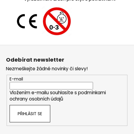
Z
á
Odebírat newsletter
p
Nezmeškejte žádné novinky či slevy!
a
t
E-mail
í
Vložením e-mailu souhlasíte s
podmínkami
ochrany osobních údajů
PŘIHLÁSIT SE