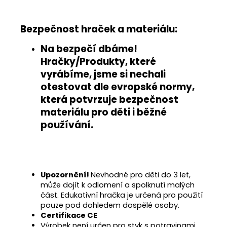
Bezpečnost hraček a materiálu:
Na bezpečí dbáme!
Hračky/Produkty, které
vyrábíme, jsme si nechali
otestovat
dle evropské normy
,
která potvrzuje
bezpečnost
materiálu pro děti i běžné
používání
.
Upozornění!
Nevhodné pro děti do 3 let,
může dojít k odlomení a spolknutí malých
část. Edukativní hračka je určená pro použití
pouze pod dohledem dospělé osoby.
Certifikace CE
Výrobek není určen pro styk s potravinami