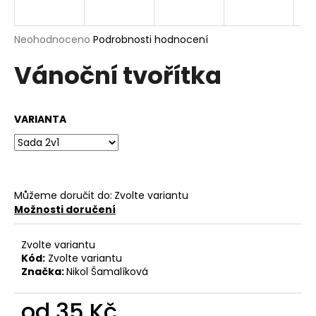
a
j
Průměrné
Neohodnoceno
Podrobnosti hodnocení
í
hodnocení
Vánoční tvořítka
produktu
t
je
?
0,0
z
VARIANTA
5
hvězdiček.
HLEDAT
Můžeme doručit do:
Zvolte variantu
Možnosti doručení
D
o
Zvolte variantu
p
Kód:
Zvolte variantu
o
Značka:
Nikol Šamalíková
r
u
od
35 Kč