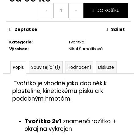
č
Měrná
u
DO KOŠÍKU
cena:
j
e
m
Zeptat se
Sdílet
e
Kategorie
:
Tvořítka
Výrobce
:
Nikol Šamalíková
ŽÍŽALA
5,50
Kč
Popis
Související (1)
Hodnocení
Diskuze
Tvořítko je vhodné jako doplněk
k
plastelíně, kinetickému písku a k
podobným hmotám.
Tvořítko 2v1
znamená razítko +
okraj na vykrojen