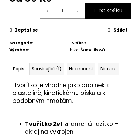
č
Měrná
u
DO KOŠÍKU
cena:
j
e
m
Zeptat se
Sdílet
e
Kategorie
:
Tvořítka
Výrobce
:
Nikol Šamalíková
PÍŠŤALKA
25
Kč
Popis
Související (1)
Hodnocení
Diskuze
Tvořítko je vhodné jako doplněk
k
plastelíně, kinetickému písku a k
podobným hmotám.
Tvořítko 2v1
znamená razítko +
okraj na vykrojen