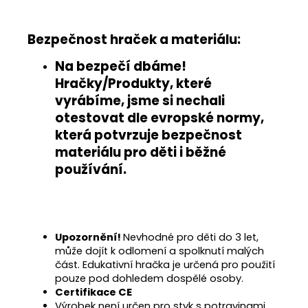
Bezpečnost hraček a materiálu:
Na bezpečí dbáme!
Hračky/Produkty, které
vyrábíme, jsme si nechali
otestovat
dle evropské normy
,
která potvrzuje
bezpečnost
materiálu pro děti i běžné
používání
.
Upozornění!
Nevhodné pro děti do 3 let,
může dojít k odlomení a spolknutí malých
část. Edukativní hračka je určená pro použití
pouze pod dohledem dospělé osoby.
Certifikace CE
Výrobek není určen pro styk s potravinami