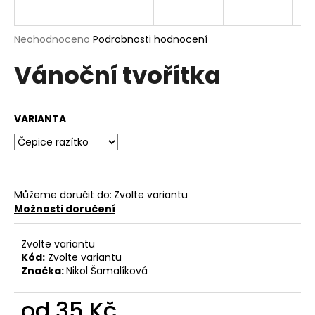
a
j
Průměrné
Neohodnoceno
Podrobnosti hodnocení
í
hodnocení
Vánoční tvořítka
produktu
t
je
?
0,0
z
VARIANTA
5
hvězdiček.
HLEDAT
Můžeme doručit do:
Zvolte variantu
Možnosti doručení
D
o
Zvolte variantu
p
Kód:
Zvolte variantu
o
Značka:
Nikol Šamalíková
r
u
od
35 Kč