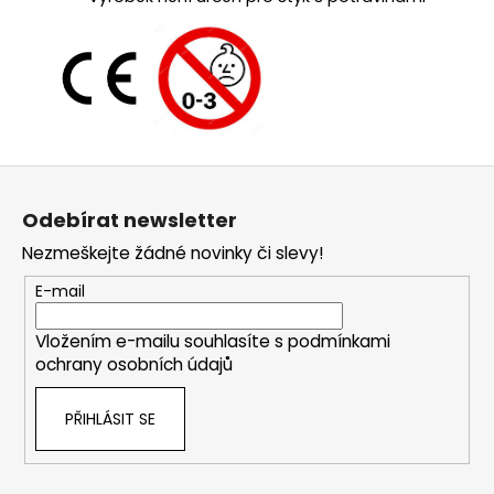
Z
á
Odebírat newsletter
p
Nezmeškejte žádné novinky či slevy!
a
t
E-mail
í
Vložením e-mailu souhlasíte s
podmínkami
ochrany osobních údajů
PŘIHLÁSIT SE