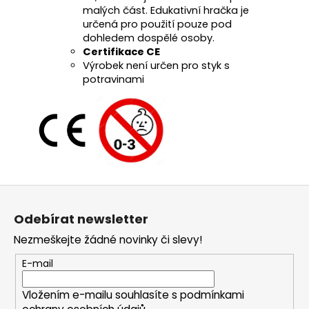
malých část. Edukativní hračka je
určená pro použití pouze pod
dohledem dospělé osoby.
Certifikace CE
Výrobek není určen pro styk s
potravinami
Z
á
Odebírat newsletter
p
Nezmeškejte žádné novinky či slevy!
a
t
E-mail
í
Vložením e-mailu souhlasíte s
podmínkami