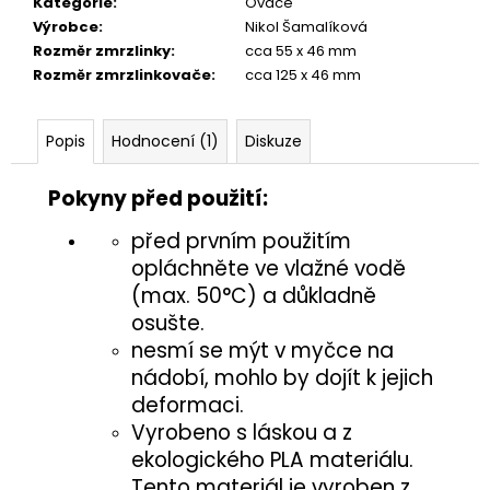
č
Kategorie
:
Ovače
u
Výrobce
:
Nikol Šamalíková
j
Rozměr zmrzlinky
:
cca 55 x 46 mm
e
Rozměr zmrzlinkovače
:
cca 125 x 46 mm
m
e
Popis
Hodnocení (1)
Diskuze
ŽÍŽALA
Pokyny před použití:
5,50
Kč
před prvním použitím
opláchněte ve vlažné vodě
(max. 50°C) a důkladně
osušte.
nesmí se mýt v myčce na
nádobí, mohlo by dojít k jejich
deformaci.
Vyrobeno s láskou a z
ekologického PLA materiálu.
Tento materiál je vyroben z