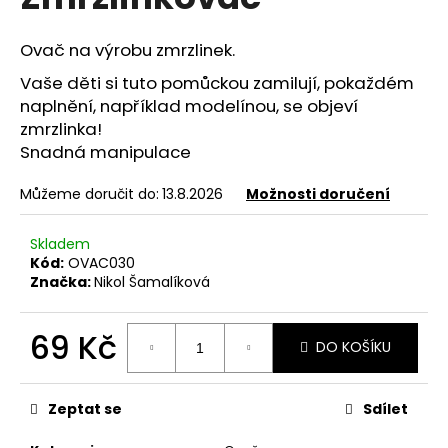
je
a
5,0
z
j
Ovač na výrobu zmrzlinek.
5
í
hvězdiček.
Vaše děti si tuto pomůckou zamilují, pokaždém
t
naplnění, například modelínou, se objeví
?
zmrzlinka!
Snadná manipulace
Můžeme doručit do:
13.8.2026
Možnosti doručení
HLEDAT
Skladem
Kód:
OVAC030
Značka:
Nikol Šamalíková
D
69 Kč
o
DO KOŠÍKU
p
Měrná
o
cena:
r
Zeptat se
Sdílet
u