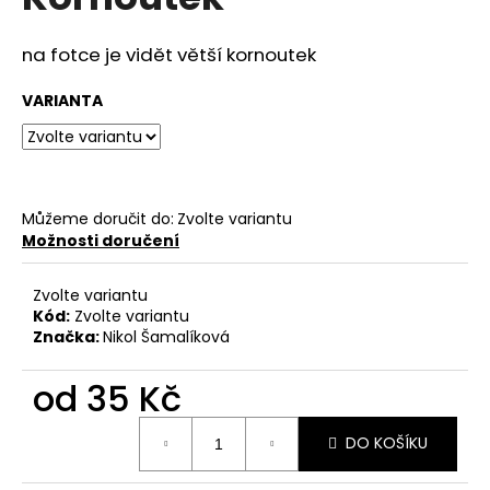
je
a
0,0
z
j
na fotce je vidět větší kornoutek
5
í
hvězdiček.
VARIANTA
t
?
Můžeme doručit do:
Zvolte variantu
Možnosti doručení
HLEDAT
Zvolte variantu
Kód:
Zvolte variantu
Značka:
Nikol Šamalíková
D
o
od
35 Kč
p
o
Měrná
r
DO KOŠÍKU
cena:
u