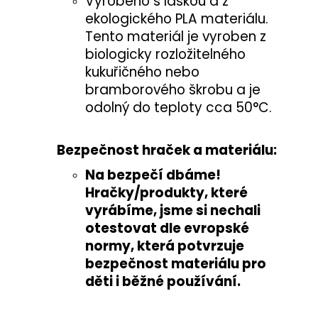
Vyrobeno s láskou a z
ekologického PLA materiálu.
Tento materiál je vyroben z
biologicky rozložitelného
kukuřičného nebo
bramborového škrobu a je
odolný do teploty cca 50°C.
Bezpečnost hraček a materiálu:
Na bezpečí dbáme!
Hračky/produkty, které
vyrábíme, jsme si nechali
otestovat
dle evropské
normy
, která potvrzuje
bezpečnost materiálu pro
děti i běžné používání
.