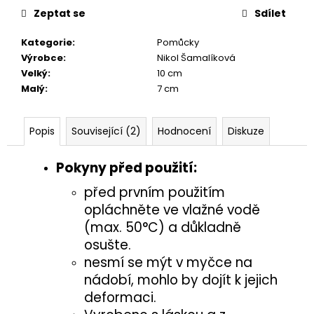
č
Zeptat se
Sdílet
u
j
Kategorie
:
Pomůcky
e
Výrobce
:
Nikol Šamalíková
m
Velký
:
10 cm
e
Malý
:
7 cm
HMYZÁCI
Popis
Související (2)
Hodnocení
Diskuze
4,50
Kč
Pokyny před použití:
před prvním použitím
opláchněte ve vlažné vodě
(max. 50°C) a důkladně
osušte.
nesmí se mýt v myčce na
nádobí, mohlo by dojít k jejich
deformaci.