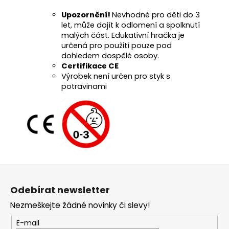
Upozornění!
Nevhodné pro děti do 3
let, může dojít k odlomení a spolknutí
malých část. Edukativní hračka je
určená pro použití pouze pod
dohledem dospělé osoby.
Certifikace CE
Výrobek není určen pro styk s
potravinami
Z
á
Odebírat newsletter
p
Nezmeškejte žádné novinky či slevy!
a
t
E-mail