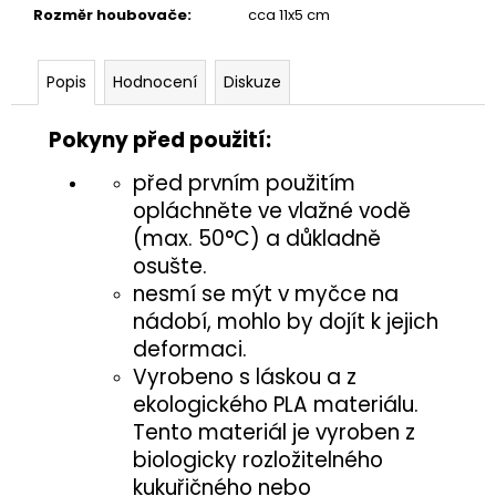
č
Rozměr houbovače
:
cca 11x5 cm
u
j
e
Popis
Hodnocení
Diskuze
m
e
Pokyny před použití:
před prvním použitím
VČELÍ
opláchněte ve vlažné vodě
ÚL
(max. 50°C) a důkladně
12
Kč
osušte.
nesmí se mýt v myčce na
nádobí, mohlo by dojít k jejich
deformaci.
Vyrobeno s láskou a z
ekologického PLA materiálu.
Tento materiál je vyroben z
biologicky rozložitelného
kukuřičného nebo