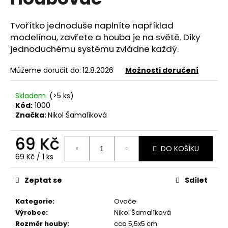
je
a
0,0
z
j
Tvořítko jednoduše naplníte například
5
modelínou, zavřete a houba je na světě. Diky
í
hvězdiček.
jednoduchému systému zvládne každý.
t
?
Můžeme doručit do:
12.8.2026
Možnosti doručení
Skladem
(>5 ks)
Kód:
1000
Značka:
Nikol Šamalíková
HLEDAT
69 Kč
DO KOŠÍKU
Měrná
69 Kč / 1 ks
D
cena:
o
Zeptat se
Sdílet
p
o
Kategorie
:
Ovače
r
Výrobce
:
Nikol Šamalíková
u
Rozměr houby
:
cca 5,5x5 cm