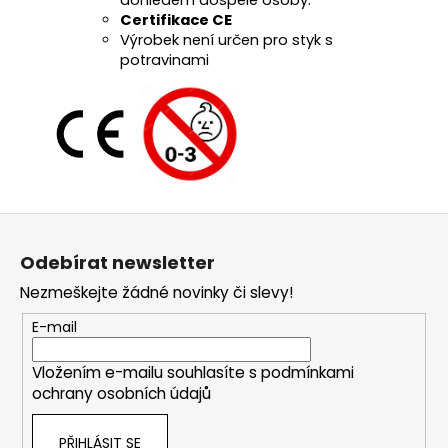
Certifikace CE
Výrobek není určen pro styk s
potravinami
Z
á
Odebírat newsletter
p
Nezmeškejte žádné novinky či slevy!
a
t
E-mail
í
Vložením e-mailu souhlasíte s
podmínkami
ochrany osobních údajů
PŘIHLÁSIT SE