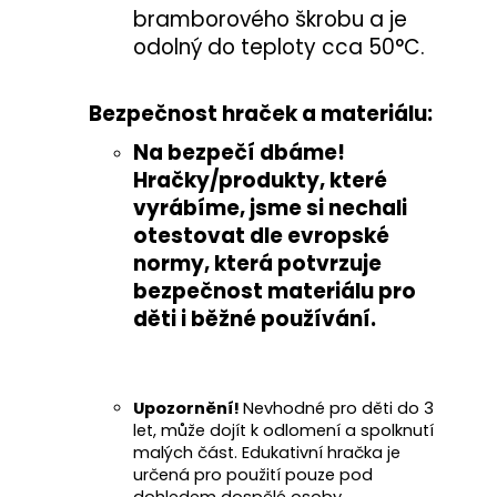
bramborového škrobu a je
odolný do teploty cca 50°C.
Bezpečnost hraček a materiálu:
Na bezpečí dbáme!
Hračky/produkty, které
vyrábíme, jsme si nechali
otestovat
dle evropské
normy
, která potvrzuje
bezpečnost materiálu pro
děti i běžné používání
.
Upozornění!
Nevhodné pro děti do 3
let, může dojít k odlomení a spolknutí
malých část. Edukativní hračka je
určená pro použití pouze pod
dohledem dospělé osoby.