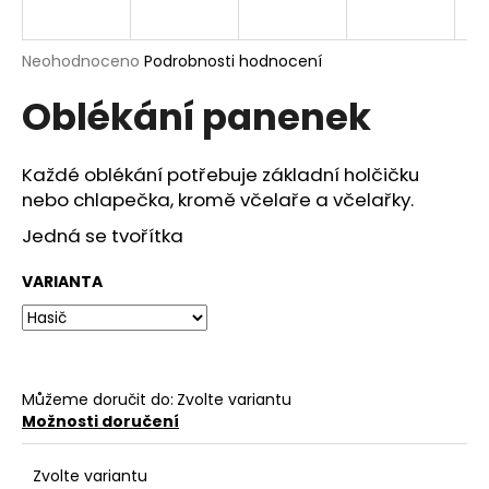
a
j
Průměrné
Neohodnoceno
Podrobnosti hodnocení
í
hodnocení
Oblékání panenek
produktu
t
je
?
0,0
z
Každé oblékání potřebuje základní holčičku
5
nebo chlapečka, kromě včelaře a včelařky.
hvězdiček.
Jedná se tvořítka
HLEDAT
VARIANTA
D
o
p
Můžeme doručit do:
Zvolte variantu
o
Možnosti doručení
r
u
Zvolte variantu