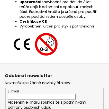
Upozornění!
Nevhodné pro děti do 3 let,
může dojít k odlomení a spolknutí malých
část. Edukativní hračka je určená pro použití
pouze pod dohledem dospělé osoby.
Certifikace CE
Výrobek není určen pro styk s potravinami
Z
á
Odebírat newsletter
p
Nezmeškejte žádné novinky či slevy!
a
t
E-mail
í
Vložením e-mailu souhlasíte s
podmínkami
ochrany osobních údajů