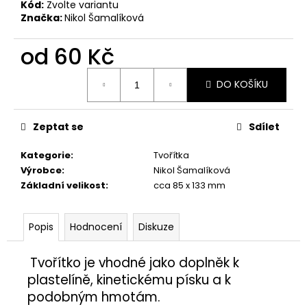
č
Kód:
Zvolte variantu
u
Značka:
Nikol Šamalíková
j
e
od
60 Kč
m
Měrná
e
DO KOŠÍKU
cena:
ŽÍŽALA
Zeptat se
Sdílet
5,50
Kč
Kategorie
:
Tvořítka
Výrobce
:
Nikol Šamalíková
Základní velikost
:
cca 85 x 133 mm
Popis
Hodnocení
Diskuze
Tvořítko je vhodné jako doplněk
k
plastelíně, kinetickému písku a k
podobným hmotám.