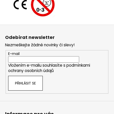
Z
á
Odebírat newsletter
p
Nezmeškejte žádné novinky či slevy!
a
t
E-mail
í
Vložením e-mailu souhlasíte s
podmínkami
ochrany osobních údajů
PŘIHLÁSIT SE
Informace pro vás