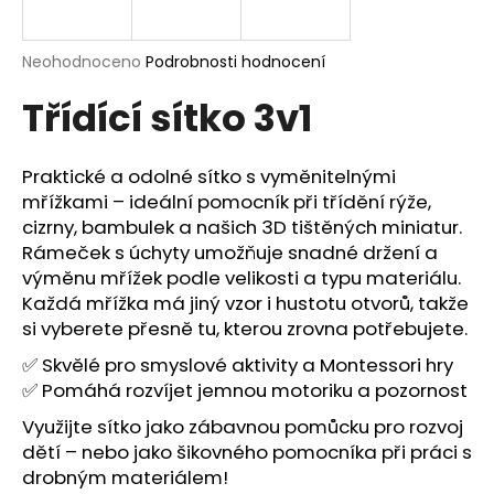
a
j
Průměrné
Neohodnoceno
Podrobnosti hodnocení
í
hodnocení
Třídící sítko 3v1
produktu
t
je
?
0,0
z
Praktické a odolné sítko s vyměnitelnými
5
mřížkami – ideální pomocník při třídění rýže,
hvězdiček.
cizrny, bambulek a našich 3D tištěných miniatur.
Rámeček s úchyty umožňuje snadné držení a
HLEDAT
výměnu mřížek podle velikosti a typu materiálu.
Každá mřížka má jiný vzor i hustotu otvorů, takže
si vyberete přesně tu, kterou zrovna potřebujete.
D
✅ Skvělé pro smyslové aktivity a Montessori hry
o
✅ Pomáhá rozvíjet jemnou motoriku a pozornost
p
o
Využijte sítko jako zábavnou pomůcku pro rozvoj
r
dětí – nebo jako šikovného pomocníka při práci s
u
drobným materiálem!