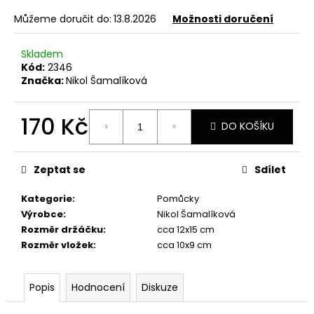
č
u
Můžeme doručit do:
13.8.2026
Možnosti doručení
j
e
Skladem
m
Kód:
2346
e
Značka:
Nikol Šamalíková
170 Kč
VČELÍ
DO KOŠÍKU
ÚL
Měrná
12
cena:
Kč
Zeptat se
Sdílet
Kategorie
:
Pomůcky
Výrobce
:
Nikol Šamalíková
Rozměr držáčku
:
cca 12x15 cm
Rozměr vložek
:
cca 10x9 cm
Popis
Hodnocení
Diskuze