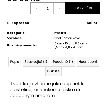
č
Měrná
u
DO KOŠÍKU
cena:
j
e
m
Zeptat se
Sdílet
e
Kategorie
:
Tvořítka
Výrobce
:
Nikol Šamalíková
ŽÍŽALA
10 cm x 10 cm, 8,5 cm x
Rozměry miniatur
:
5,50
8,5 cm, 4,8 x 4,8 cm
Kč
Popis
Související (1)
Podobné (1)
Hodnocení
Diskuze
Tvořítko je vhodné jako doplněk
k
plastelíně, kinetickému písku a k
podobným hmotám.