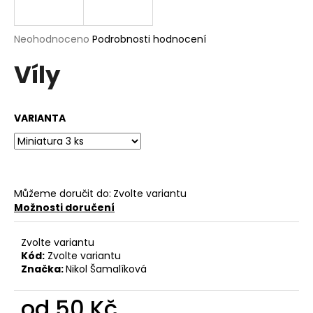
a
j
Průměrné
Neohodnoceno
Podrobnosti hodnocení
í
hodnocení
Víly
produktu
t
je
?
0,0
z
VARIANTA
5
hvězdiček.
HLEDAT
Můžeme doručit do:
Zvolte variantu
Možnosti doručení
D
o
Zvolte variantu
p
Kód:
Zvolte variantu
o
Značka:
Nikol Šamalíková
r
u
od
50 Kč