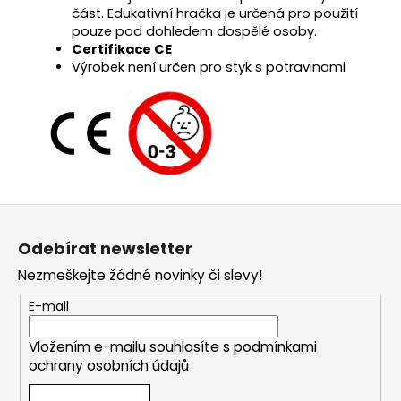
část. Edukativní hračka je určená pro použití
pouze pod dohledem dospělé osoby.
Certifikace CE
Výrobek není určen pro styk s potravinami
Z
á
Odebírat newsletter
p
Nezmeškejte žádné novinky či slevy!
a
t
E-mail
í
Vložením e-mailu souhlasíte s
podmínkami
ochrany osobních údajů