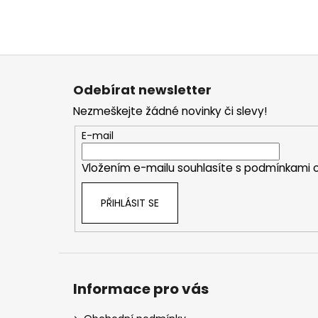
Z
á
Odebírat newsletter
p
Nezmeškejte žádné novinky či slevy!
a
t
E-mail
í
Vložením e-mailu souhlasíte s
podmínkami o
PŘIHLÁSIT SE
Informace pro vás