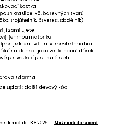
iskovací kostka
poun kraslice, vč. barevných tvarů
čko, trojúhelník, čtverec, obdélník)
si ji zamilujete:
víjí jemnou motoriku
poruje kreativitu a samostatnou hru
ální na doma i jako velikonoční dárek
avé provedení pro malé děti
prava zdarma
ze uplatit další slevový kód
e doručit do:
13.8.2026
Možnosti doručení