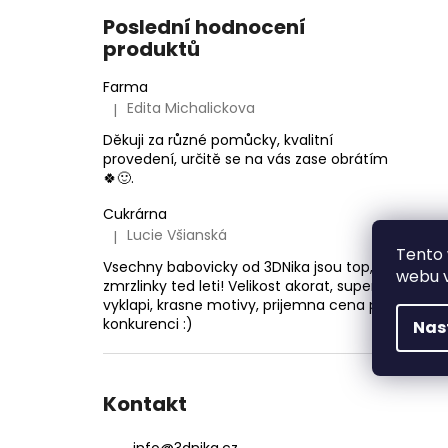
Poslední hodnocení
produktů
Farma
Edita Michalickova
|
Hodnocení produktu je 5 z 5 hvězdiček.
Děkuji za různé pomůcky, kvalitní
provedení, určitě se na vás zase obrátím
🍀🙂.
Cukrárna
Lucie Všianská
|
Hodnocení produktu je 5 z 5 hvězdiček.
Tento 
Vsechny babovicky od 3DNika jsou top, ale
webu v
zmrzlinky ted leti! Velikost akorat, super se
vyklapi, krasne motivy, prijemna cena proti
konkurenci :)
Nas
Kontakt