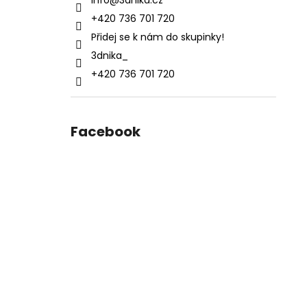
info
@
3dnika.cz
+420 736 701 720
Přidej se k nám do skupinky!
3dnika_
+420 736 701 720
Facebook