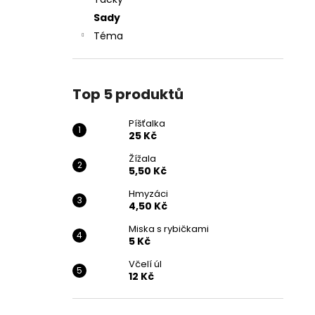
25 Kč
l
Sady
Téma
Top 5 produktů
Píšťalka
25 Kč
Žížala
5,50 Kč
Hmyzáci
4,50 Kč
Miska s rybičkami
5 Kč
Včelí úl
12 Kč