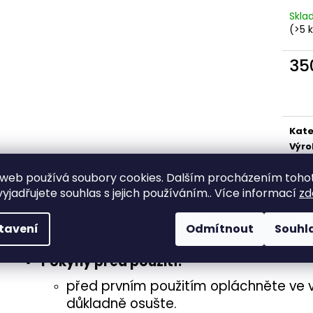
Skl
(>5 
35
Měr
cena
Kate
Výr
web používá soubory cookies. Dalším procházením toho
yjadřujete souhlas s jejich používáním.. Více informací
zd
Popis
Související (7)
Podobné (1)
Hodnoc
tavení
Odmítnout
Souhl
Pokyny před použití:
před prvním použitím opláchněte ve 
důkladně osušte.