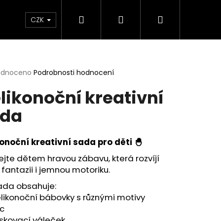
Hledat
Přihlášení
Nákupní
ábovky
Pomůcky
Tácky
Sady
Té
CZK
košík
rné
odnoceno
Podrobnosti hodnocení
cení
likonoční kreativní
ktu
ada
ček.
onoční kreativní sada pro děti 🐣
jte dětem hravou zábavu, která rozvíjí
h fantazii i jemnou motoriku.
ada obsahuje:
likonoční bábovky s různými motivy
ic
iskovací váleček