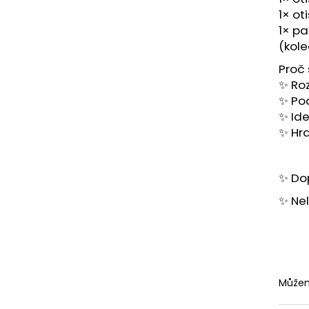
5,50 Kč
4,50 Kč
1× ot
A
1× pa
(kole
Proč 
R
✨ Roz
✨ Pod
✨ Ide
M
✨ Hr
A
✨ Do
✨ Nel
Můžem