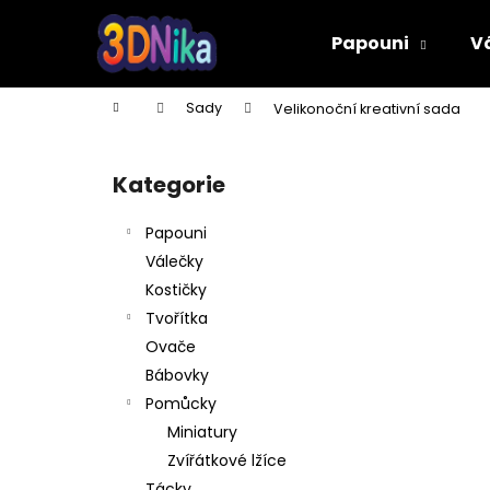
K
Přejít
na
o
Papouni
V
obsah
Zpět
Zpět
š
do
do
í
Domů
Sady
Velikonoční kreativní sada
k
obchodu
obchodu
P
o
Kategorie
Přeskočit
s
kategorie
t
Papouni
r
Válečky
a
Kostičky
n
Tvořítka
n
Ovače
í
Bábovky
p
Pomůcky
a
Miniatury
n
Zvířátkové lžíce
PÍŠŤALKA
e
Tácky