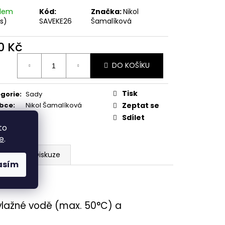
adem
Kód:
Značka:
Nikol
ks)
SAVEKE26
Šamalíková
0 Kč
ná
DO KOŠÍKU
:
Tisk
gorie
:
Sady
obce
:
Nikol Šamalíková
Zeptat se
Sdílet
to
e
.
ení
Diskuze
asím
vlažné vodě (max. 50°C) a