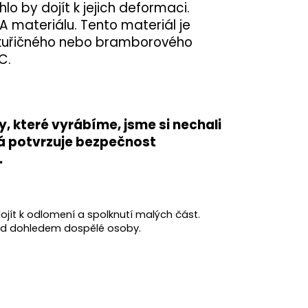
 by dojít k jejich deformaci.
A materiálu. Tento materiál je
kukuřičného nebo bramborového
C.
 které vyrábíme, jsme si nechali
rá potvrzuje
bezpečnost
.
ojít k odlomení a spolknutí malých část.
pod dohledem dospělé osoby.