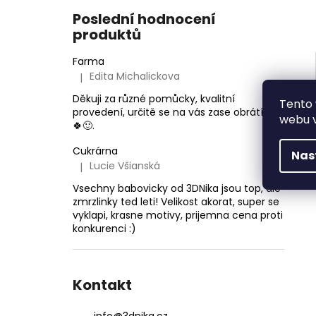
Poslední hodnocení
produktů
Farma
Edita Michalickova
|
Hodnocení produktu je 5 z 5 hvězdiček.
Děkuji za různé pomůcky, kvalitní
Tento 
provedení, určitě se na vás zase obrátím
webu v
🍀🙂.
Cukrárna
Nas
Lucie Všianská
|
Hodnocení produktu je 5 z 5 hvězdiček.
Vsechny babovicky od 3DNika jsou top, ale
zmrzlinky ted leti! Velikost akorat, super se
vyklapi, krasne motivy, prijemna cena proti
konkurenci :)
Kontakt