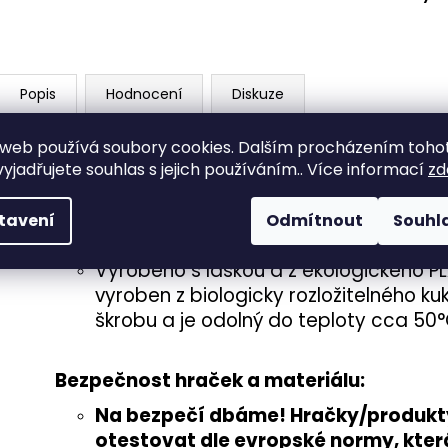
Popis
Hodnocení
Diskuze
web používá soubory cookies. Dalším procházením toho
Pokyny před použití:
yjadřujete souhlas s jejich používáním.. Více informací
zd
před prvním použitím opláchněte ve 
důkladně osušte.
tavení
Odmítnout
Souhl
nesmí se mýt v myčce na nádobí, mohlo
Vyrobeno s láskou a z ekologického PL
vyroben z biologicky rozložitelného 
škrobu a je odolný do teploty cca 50°
Bezpečnost hraček a materiálu:
Na bezpečí dbáme! Hračky/produkty,
otestovat
dle evropské normy
, kte