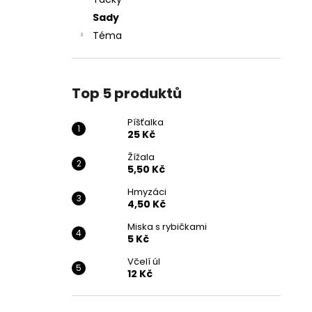
25 Kč
l
Sady
Téma
Top 5 produktů
Píšťalka
25 Kč
Žížala
5,50 Kč
Hmyzáci
4,50 Kč
Miska s rybičkami
5 Kč
Včelí úl
12 Kč