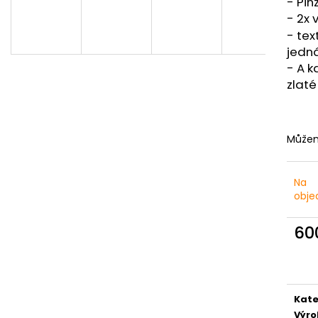
- Pin
5,50 Kč
4,50 Kč
- 2x 
- tex
jedn
- A k
zlat
Můžem
Na
obje
60
Měr
cena
Kate
Výr