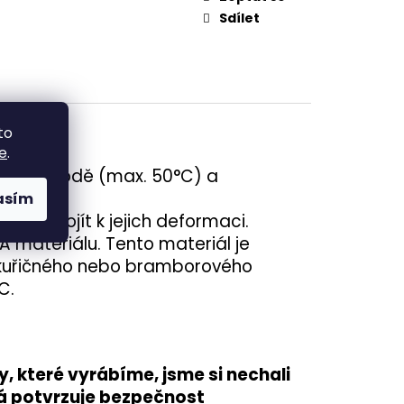
Sdílet
to
e
.
vlažné vodě (max. 50°C) a
asím
 by dojít k jejich deformaci.
A materiálu. Tento materiál je
kukuřičného nebo bramborového
C.
 které vyrábíme, jsme si nechali
rá potvrzuje
bezpečnost