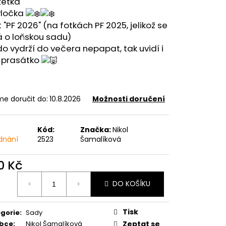
zetka
vločka
t "PF 2026" (na fotkách PF 2025, jelikož se
á o loňskou sadu)
do vydrží do večera nepapat, tak uvidí i
é prasátko
e doručit do:
10.8.2026
Možnosti doručení
Kód:
Značka:
Nikol
dnání
2523
Šamalíková
0 Kč
ná
DO KOŠÍKU
:
Tisk
gorie
:
Sady
obce
:
Nikol Šamalíková
Zeptat se