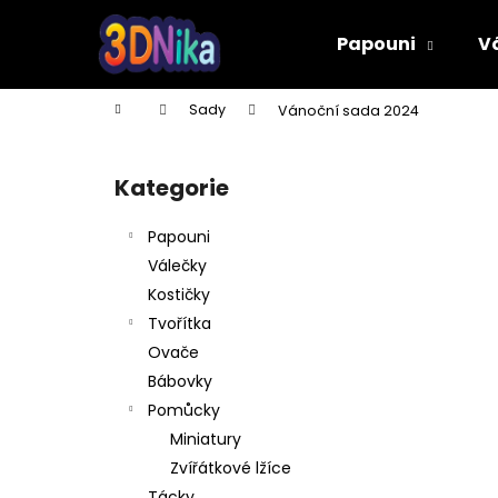
K
Přejít
na
o
Papouni
V
obsah
Zpět
Zpět
š
do
do
í
Domů
Sady
Vánoční sada 2024
k
obchodu
obchodu
P
o
Kategorie
Přeskočit
s
kategorie
t
Papouni
r
Válečky
a
Kostičky
n
Tvořítka
n
Ovače
í
Bábovky
p
Pomůcky
a
Miniatury
n
Zvířátkové lžíce
PÍŠŤALKA
e
Tácky