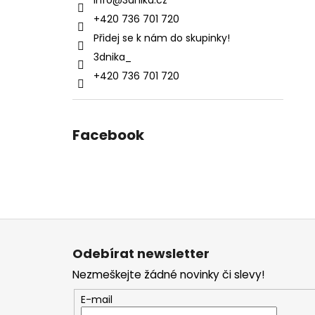
info
@
3dnika.cz
+420 736 701 720
Přidej se k nám do skupinky!
3dnika_
+420 736 701 720
Facebook
Z
á
Odebírat newsletter
p
Nezmeškejte žádné novinky či slevy!
a
t
E-mail