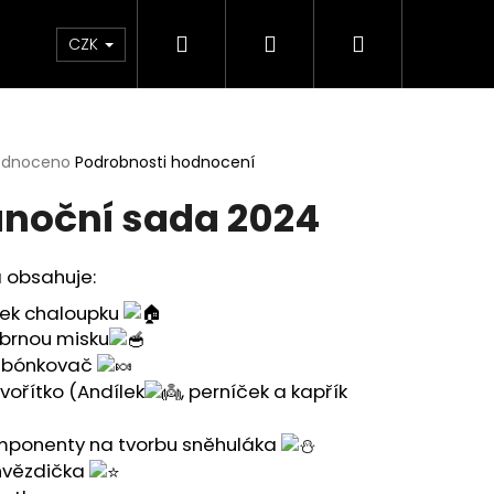
Hledat
Přihlášení
Nákupní
ábovky
Pomůcky
Tácky
Sady
Té
CZK
košík
rné
odnoceno
Podrobnosti hodnocení
cení
noční sada 2024
ktu
 obsahuje:
ček.
cek chaloupku
íbrnou misku
nbónkovač
tvořítko (Andílek
, perníček a kapřík
mponenty na tvorbu sněhuláka
 hvězdička