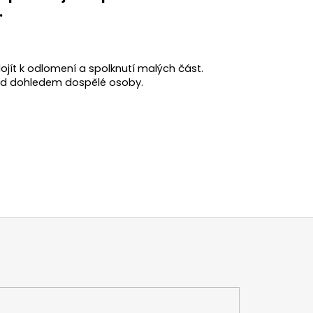
.
ojít k odlomení a spolknutí malých část.
pod dohledem dospělé osoby.