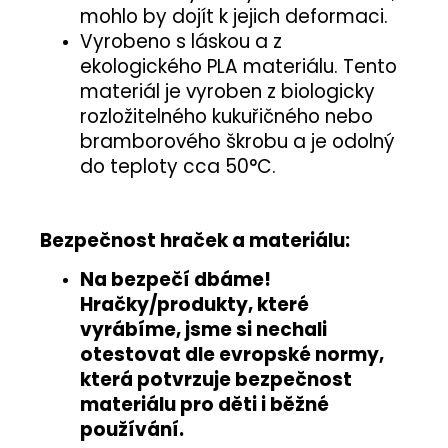
mohlo by dojít k jejich deformaci.
Vyrobeno s láskou a z
ekologického PLA materiálu. Tento
materiál je vyroben z biologicky
rozložitelného kukuřičného nebo
bramborového škrobu a je odolný
do teploty cca 50°C.
Bezpečnost hraček a materiálu:
Na bezpečí dbáme!
Hračky/produkty, které
vyrábíme, jsme si nechali
otestovat
dle evropské normy
,
která potvrzuje
bezpečnost
materiálu pro děti i běžné
používání
.