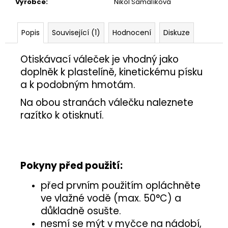
č
Výrobce
:
Nikol Šamalíková
u
j
Popis
Související (1)
Hodnocení
Diskuze
e
m
e
Otiskávací váleček je vhodný jako
doplněk
k plastelíně, kinetickému písku
a k podobným hmotám.
PÍŠŤALKA
25
Na obou stranách válečku naleznete
Kč
razítko k otisknutí.
Pokyny před použití:
před prvním použitím opláchněte
ve vlažné vodě (max. 50°C) a
důkladně osušte.
nesmí se mýt v myčce na nádobí,