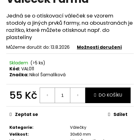
je
a
0,0
z
j
Jedná se o otiskovací váleček se vzorem
5
stodoly a jiných prvků farmy, na oboustranách je
í
hvězdiček.
razítko, které můžete otisknout např. do
t
plastelíny
?
Můžeme doručit do:
13.8.2026
Možnosti doručení
Skladem
(>5 ks)
Kód:
VAL011
HLEDAT
Značka:
Nikol Šamalíková
55 Kč
DO KOŠÍKU
D
Měrná
o
cena:
p
Zeptat se
Sdílet
o
r
Kategorie
:
Válečky
u
Velikost
:
30x60 mm