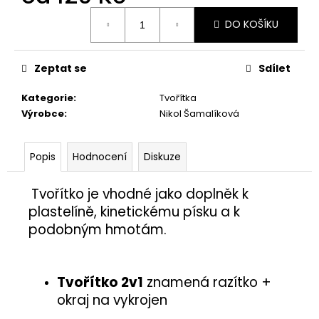
č
Měrná
u
DO KOŠÍKU
cena:
j
e
m
Zeptat se
Sdílet
e
Kategorie
:
Tvořítka
Výrobce
:
Nikol Šamalíková
MISKA
S
RYBIČKAMI
Popis
Hodnocení
Diskuze
5
Kč
Tvořítko je vhodné jako doplněk
k
plastelíně, kinetickému písku a k
podobným hmotám.
Tvořítko 2v1
znamená razítko +
okraj na vykrojen