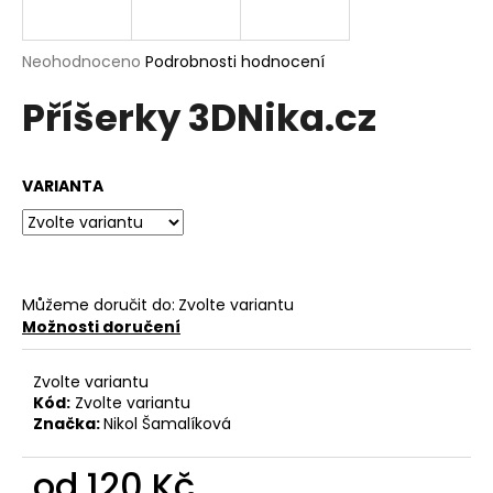
a
j
Průměrné
Neohodnoceno
Podrobnosti hodnocení
í
hodnocení
Příšerky 3DNika.cz
produktu
t
je
?
0,0
z
VARIANTA
5
hvězdiček.
HLEDAT
Můžeme doručit do:
Zvolte variantu
Možnosti doručení
D
o
Zvolte variantu
p
Kód:
Zvolte variantu
o
Značka:
Nikol Šamalíková
r
u
od
120 Kč