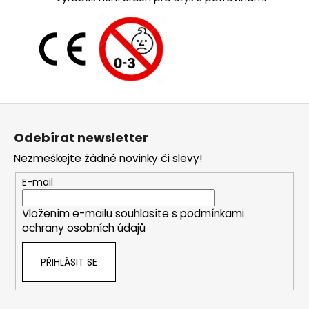
Z
á
Odebírat newsletter
p
Nezmeškejte žádné novinky či slevy!
a
t
E-mail
í
Vložením e-mailu souhlasíte s
podmínkami
ochrany osobních údajů
PŘIHLÁSIT SE