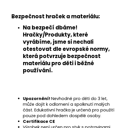
Bezpečnost hraček a materiálu:
Na bezpečí dbáme!
Hračky/Produkty, které
vyrábíme, jsme si nechali
otestovat
dle evropské normy
,
která potvrzuje
bezpečnost
materiálu pro děti i běžné
používání
.
Upozornění!
Nevhodné pro děti do 3 let,
může dojít k odlomení a spolknutí malých
část. Edukativní hračka je určená pro použití
pouze pod dohledem dospělé osoby.
Certifikace CE
Výrobek není určen pro styk s potravinami