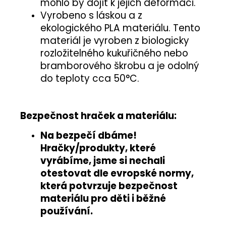
mohlo by dojít k jejich deformaci.
Vyrobeno s láskou a z
ekologického PLA materiálu. Tento
materiál je vyroben z biologicky
rozložitelného kukuřičného nebo
bramborového škrobu a je odolný
do teploty cca 50°C.
Bezpečnost hraček a materiálu:
Na bezpečí dbáme!
Hračky/produkty, které
vyrábíme, jsme si nechali
otestovat
dle evropské normy
,
která potvrzuje
bezpečnost
materiálu pro děti i běžné
používání
.