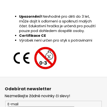
Upozornění!
Nevhodné pro děti do 3 let,
může dojít k odlomení a spolknutí malých
část. Edukativní hračka je určená pro použití
pouze pod dohledem dospělé osoby.
Certifikace CE
Výrobek není určen pro styk s potravinami
Z
á
Odebírat newsletter
p
Nezmeškejte žádné novinky či slevy!
a
t
E-mail