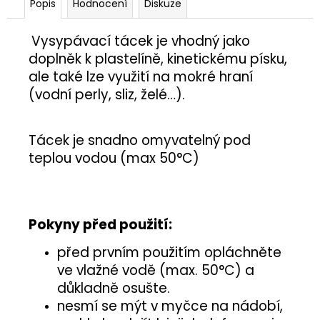
č
Popis
Hodnocení
Diskuze
u
j
Vysypávací tácek je vhodný jako
e
doplněk k plastelíně, kinetickému písku,
m
ale také lze využití na mokré hraní
e
(vodní perly, sliz, želé…).
PÍŠŤALKA
Tácek je snadno omyvatelný pod
25
Kč
teplou vodou (max 50
°C)
Pokyny před použití:
před prvním použitím opláchněte
ve vlažné vodě (max. 50°C) a
důkladně osušte.
nesmí se mýt v myčce na nádobí,