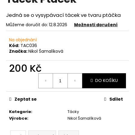
je
a
0,0
z
j
Jedná se o vysypávací tácek ve tvaru ptáčka
5
í
hvězdiček.
Můžeme doručit do:
12.8.2026
Možnosti doručení
t
?
Na objednání
Kód:
TAC036
Značka:
Nikol Šamalíková
200 Kč
HLEDAT
Měrná
DO KOŠÍKU
cena:
D
Zeptat se
Sdílet
o
p
Kategorie
:
Tácky
o
Výrobce
:
Nikol Šamalíková
r
u