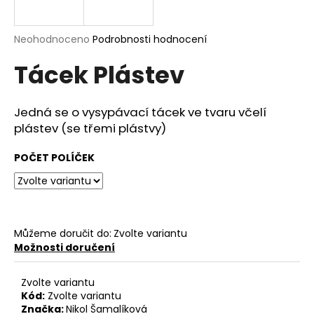
a
j
Průměrné
Neohodnoceno
Podrobnosti hodnocení
í
hodnocení
Tácek Plástev
produktu
t
je
?
0,0
z
Jedná se o vysypávací tácek ve tvaru včelí
5
plástev (se třemi plástvy)
hvězdiček.
POČET POLÍČEK
HLEDAT
D
Můžeme doručit do:
Zvolte variantu
o
Možnosti doručení
p
o
Zvolte variantu
r
Kód:
Zvolte variantu
u
Značka:
Nikol Šamalíková