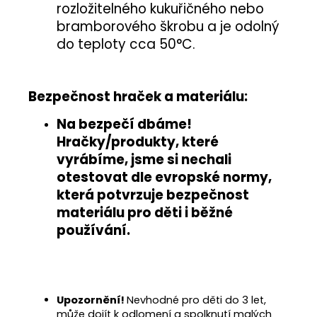
rozložitelného kukuřičného nebo
bramborového škrobu a je odolný
do teploty cca 50°C.
Bezpečnost hraček a materiálu:
Na bezpečí dbáme!
Hračky/produkty, které
vyrábíme, jsme si nechali
otestovat
dle evropské normy
,
která potvrzuje
bezpečnost
materiálu pro děti i běžné
používání
.
Upozornění!
Nevhodné pro děti do 3 let,
může dojít k odlomení a spolknutí malých