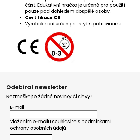
část. Edukativní hračka je určená pro použití
pouze pod dohledem dospělé osoby.
Certifikace CE
Výrobek není určen pro styk s potravinami
Z
á
Odebírat newsletter
p
Nezmeškejte žádné novinky či slevy!
a
t
E-mail
í
Vložením e-mailu souhlasíte s
podmínkami
ochrany osobních údajů