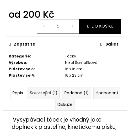
č
u
od
200 Kč
j
e
Měrná
m
DO KOŠÍKU
cena:
e
Zeptat se
Sdílet
HMYZÁCI
Kategorie
:
Tácky
4,50
Kč
Výrobce
:
Nikol Šamalíková
Plástev se 3
:
16 x 16 cm
Plástev se 4
:
16 x 23 cm
Popis
Související (1)
Podobné (1)
Hodnocení
Diskuze
Vysypávací tácek je vhodný jako
doplněk k plastelíně, kinetickému písku,