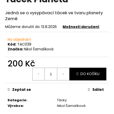
je
a
0,0
z
j
Jedná se o vysypávací tácek ve tvaru planety
5
Země
í
hvězdiček.
t
Můžeme doručit do:
13.8.2026
Možnosti doručení
?
Na objednání
Kód:
TAC039
Značka:
Nikol Šamalíková
HLEDAT
200 Kč
Měrná
DO KOŠÍKU
cena:
D
o
Zeptat se
Sdílet
p
o
Kategorie
:
Tácky
r
Výrobce
:
Nikol Šamalíková
u