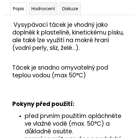
č
u
Popis
Hodnocení
Diskuze
j
e
Vysypávací tácek je vhodný jako
m
doplněk k plastelíně, kinetickému písku,
e
ale také lze využití na mokré hraní
(vodní perly, sliz, želé…).
PÍŠŤALKA
25
Kč
Tácek je snadno omyvatelný pod
teplou vodou (max 50
°C)
Pokyny před použití:
před prvním použitím opláchněte
ve vlažné vodě (max. 50°C) a
důkladně osušte.