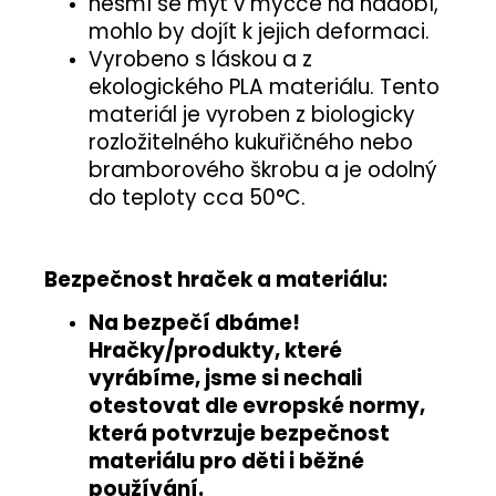
nesmí se mýt v myčce na nádobí,
mohlo by dojít k jejich deformaci.
Vyrobeno s láskou a z
ekologického PLA materiálu. Tento
materiál je vyroben z biologicky
rozložitelného kukuřičného nebo
bramborového škrobu a je odolný
do teploty cca 50°C.
Bezpečnost hraček a materiálu:
Na bezpečí dbáme!
Hračky/produkty, které
vyrábíme, jsme si nechali
otestovat
dle evropské normy
,
která potvrzuje
bezpečnost
materiálu pro děti i běžné
používání
.