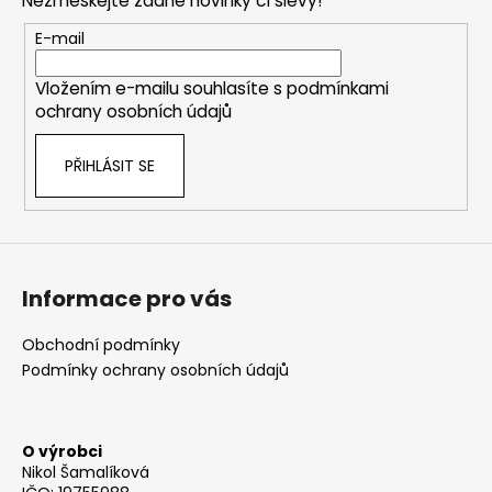
Nezmeškejte žádné novinky či slevy!
a
t
E-mail
í
Vložením e-mailu souhlasíte s
podmínkami
ochrany osobních údajů
PŘIHLÁSIT SE
Informace pro vás
Obchodní podmínky
Podmínky ochrany osobních údajů
O výrobci
Nikol Šamalíková