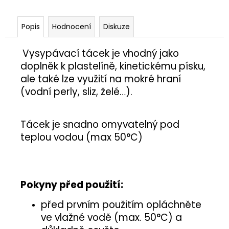
č
u
j
Popis
Hodnocení
Diskuze
e
m
Vysypávací tácek je vhodný jako
e
doplněk k plastelíně, kinetickému písku,
ale také lze využití na mokré hraní
MISKA
(vodní perly, sliz, želé…).
S
RYBIČKAMI
5
Tácek je snadno omyvatelný pod
Kč
teplou vodou (max 50
°C)
Pokyny před použití:
před prvním použitím opláchněte
ve vlažné vodě (max. 50°C) a