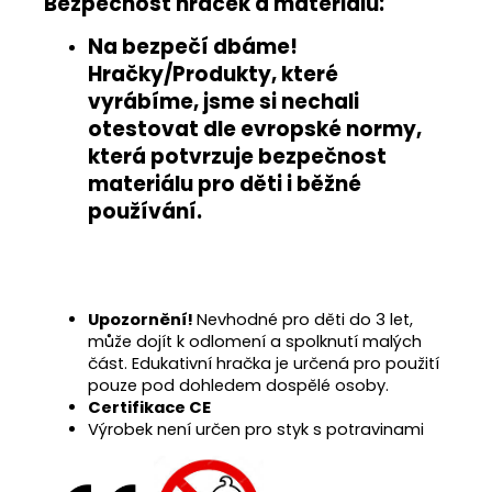
Bezpečnost hraček a materiálu:
Na bezpečí dbáme!
Hračky/Produkty, které
vyrábíme, jsme si nechali
otestovat
dle evropské normy
,
která potvrzuje
bezpečnost
materiálu pro děti i běžné
používání
.
Upozornění!
Nevhodné pro děti do 3 let,
může dojít k odlomení a spolknutí malých
část. Edukativní hračka je určená pro použití
pouze pod dohledem dospělé osoby.
Certifikace CE
Výrobek není určen pro styk s potravinami