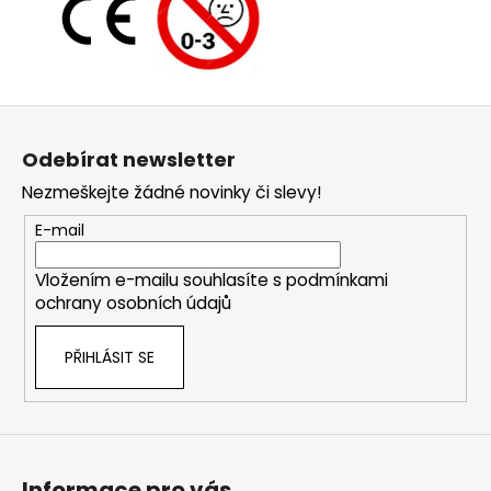
Z
á
Odebírat newsletter
p
Nezmeškejte žádné novinky či slevy!
a
t
E-mail
í
Vložením e-mailu souhlasíte s
podmínkami
ochrany osobních údajů
PŘIHLÁSIT SE
Informace pro vás