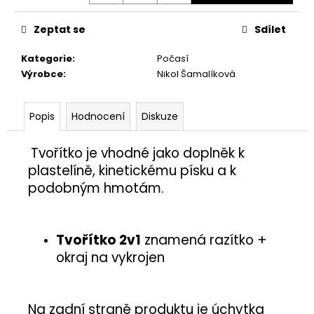
č
u
Zeptat se
Sdílet
j
e
Kategorie
:
Počasí
m
Výrobce
:
Nikol Šamalíková
e
Popis
Hodnocení
Diskuze
HMYZÁCI
4,50
Kč
Tvořítko je vhodné jako doplněk
k
plastelíně, kinetickému písku a k
podobným hmotám.
Tvořítko 2v1
znamená razítko +
okraj na vykrojen
Na zadní straně produktu je úchytka