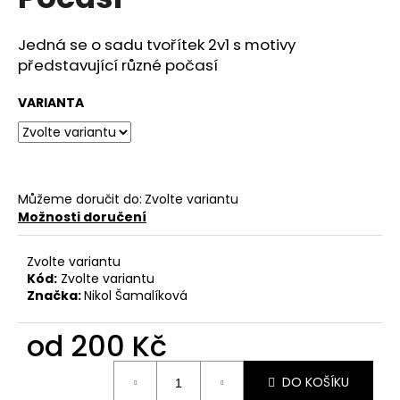
je
a
0,0
z
j
Jedná se o sadu tvořítek 2v1 s motivy
5
představující různé počasí
í
hvězdiček.
t
VARIANTA
?
Můžeme doručit do:
Zvolte variantu
HLEDAT
Možnosti doručení
Zvolte variantu
Kód:
Zvolte variantu
D
Značka:
Nikol Šamalíková
o
p
od
200 Kč
o
r
Měrná
u
DO KOŠÍKU
cena: