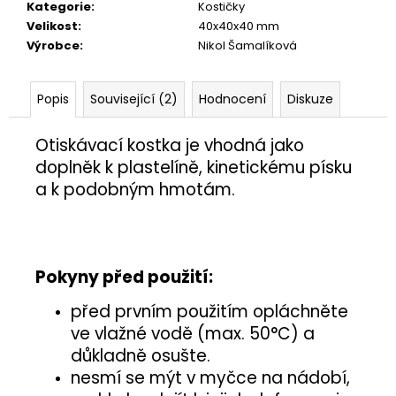
č
Kategorie
:
Kostičky
u
Velikost
:
40x40x40 mm
j
Výrobce
:
Nikol Šamalíková
e
m
e
Popis
Související (2)
Hodnocení
Diskuze
Otiskávací kostka je vhodná jako
MISKA
doplněk
k plastelíně, kinetickému písku
S
RYBIČKAMI
a k podobným hmotám.
5
Kč
Pokyny před použití:
před prvním použitím opláchněte
ve vlažné vodě (max. 50°C) a
důkladně osušte.
nesmí se mýt v myčce na nádobí,