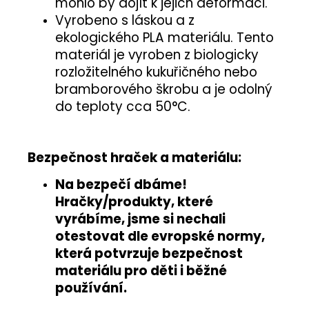
mohlo by dojít k jejich deformaci.
Vyrobeno s láskou a z
ekologického PLA materiálu. Tento
materiál je vyroben z biologicky
rozložitelného kukuřičného nebo
bramborového škrobu a je odolný
do teploty cca 50°C.
Bezpečnost hraček a materiálu:
Na bezpečí dbáme!
Hračky/produkty, které
vyrábíme, jsme si nechali
otestovat
dle evropské normy
,
která potvrzuje
bezpečnost
materiálu pro děti i běžné
používání
.