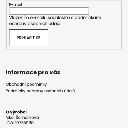
t
E-mail
í
Vložením e-mailu souhlasíte s
podmínkami
ochrany osobních údajů
PŘIHLÁSIT SE
Informace pro vás
Obchodní podmínky
Podmínky ochrany osobních údajů
O výrobci
Nikol Šamalíková
IČO: 19755988