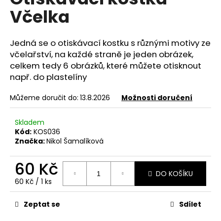
je
a
Včelka
0,0
z
j
5
í
hvězdiček.
Jedná se o otiskávací kostku s různými motivy ze
t
včelařství, na každé straně je jeden obrázek,
?
celkem tedy 6 obrázků, které můžete otisknout
např. do plastelíny
Můžeme doručit do:
13.8.2026
Možnosti doručení
HLEDAT
Skladem
Kód:
KOS036
Značka:
Nikol Šamalíková
D
60 Kč
o
DO KOŠÍKU
p
Měrná
60 Kč / 1 ks
o
cena:
r
Zeptat se
Sdílet
u