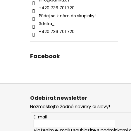
info
@
3dnika.cz
+420 736 701 720
Přidej se k nám do skupinky!
3dnika_
+420 736 701 720
Facebook
Z
á
Odebírat newsletter
p
Nezmeškejte žádné novinky či slevy!
a
t
E-mail
í
Vložením e-mailu souhlasíte s
podmínkami o