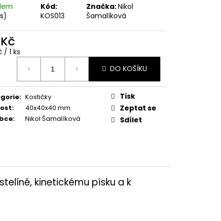
adem
Kód:
Značka:
Nikol
ks)
KOS013
Šamalíková
 Kč
ná
 / 1 ks
:
DO KOŠÍKU
Tisk
gorie
:
Kostičky
kost
:
40x40x40 mm
Zeptat se
obce
:
Nikol Šamalíková
Sdílet
stelíně, kinetickému písku a k