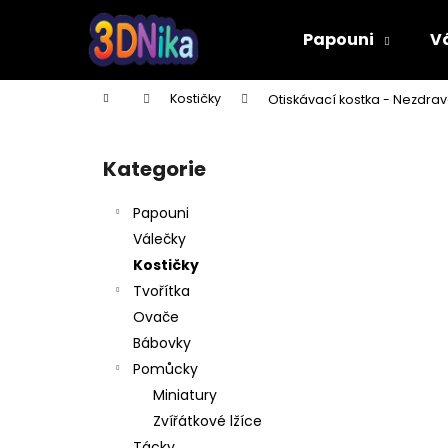
K
Přejít
na
o
Papouni
V
obsah
Zpět
Zpět
š
do
do
í
Domů
Kostičky
Otiskávací kostka - Nezdrav
k
obchodu
obchodu
P
o
Kategorie
Přeskočit
s
kategorie
t
Papouni
r
Válečky
a
Kostičky
n
Tvořítka
n
Ovače
í
Bábovky
p
Pomůcky
a
Miniatury
n
Zvířátkové lžíce
PÍŠŤALKA
e
Tácky