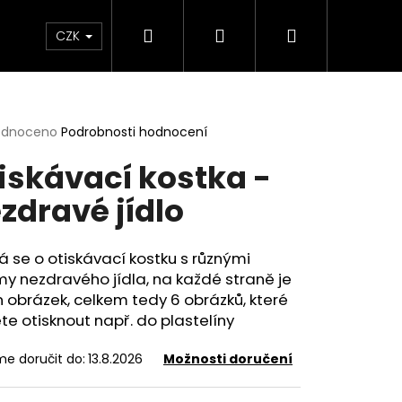
Hledat
Přihlášení
Nákupní
ábovky
Pomůcky
Tácky
Sady
Té
CZK
košík
rné
odnoceno
Podrobnosti hodnocení
cení
iskávací kostka -
ktu
zdravé jídlo
ček.
 se o otiskávací kostku s různými
y nezdravého jídla, na každé straně je
 obrázek, celkem tedy 6 obrázků, které
e otisknout např. do plastelíny
e doručit do:
13.8.2026
Možnosti doručení