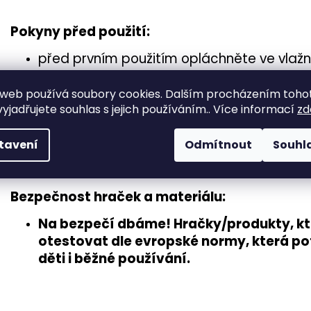
Pokyny před použití:
před prvním použitím opláchněte ve vlaž
osušte.
nesmí se mýt v myčce na nádobí, mohlo by 
web používá soubory cookies. Dalším procházením toho
yjadřujete souhlas s jejich používáním.. Více informací
zd
Vyrobeno s láskou a z ekologického PLA ma
z biologicky rozložitelného kukuřičného n
odolný do teploty cca 50°C.
tavení
Odmítnout
Souhl
Bezpečnost hraček a materiálu:
Na bezpečí dbáme! Hračky/produkty, kte
otestovat
dle evropské normy
, která p
děti i běžné používání
.