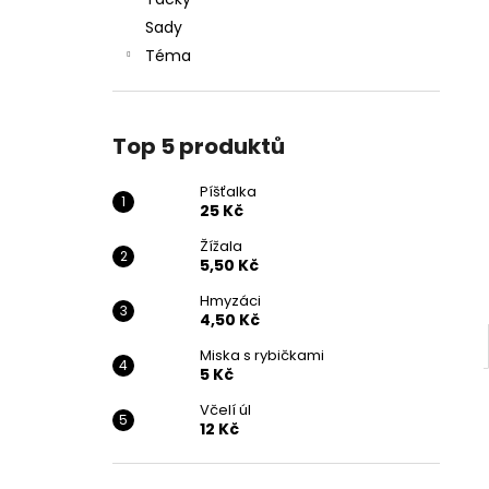
25 Kč
l
Sady
Téma
Top 5 produktů
Píšťalka
25 Kč
Žížala
5,50 Kč
Hmyzáci
4,50 Kč
Miska s rybičkami
5 Kč
Včelí úl
12 Kč