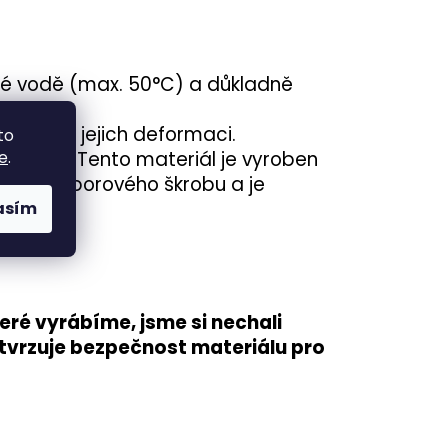
né vodě (max. 50°C) a důkladně
dojít k jejich deformaci.
to
e
.
teriálu. Tento materiál je vyroben
ebo bramborového škrobu a je
asím
ré vyrábíme, jsme si nechali
otvrzuje
bezpečnost materiálu pro