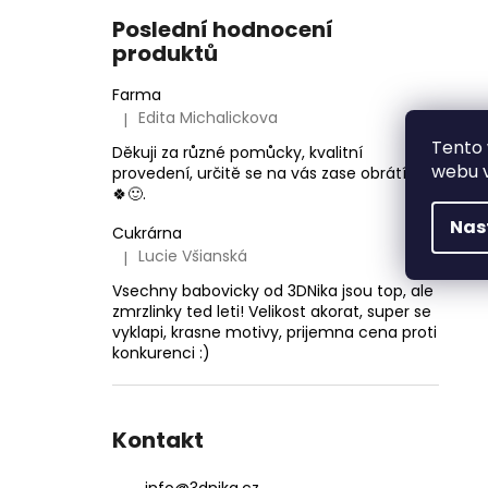
Poslední hodnocení
produktů
Farma
Edita Michalickova
|
Hodnocení produktu je 5 z 5 hvězdiček.
Tento 
Děkuji za různé pomůcky, kvalitní
webu v
provedení, určitě se na vás zase obrátím
🍀🙂.
Nas
Cukrárna
Lucie Všianská
|
Hodnocení produktu je 5 z 5 hvězdiček.
Vsechny babovicky od 3DNika jsou top, ale
zmrzlinky ted leti! Velikost akorat, super se
vyklapi, krasne motivy, prijemna cena proti
konkurenci :)
Kontakt