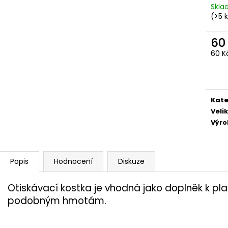
5,50 Kč
4,50 Kč
Skl
(>5 
60
Měr
60 Kč
cena
Kate
Veli
Výr
Popis
Hodnocení
Diskuze
Otiskávací kostka je vhodná jako doplněk
k pla
podobným hmotám.