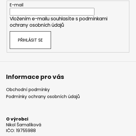
t
E-mail
í
Vložením e-mailu souhlasíte s
podmínkami
ochrany osobních údajů
PŘIHLÁSIT SE
Informace pro vás
Obchodní podmínky
Podmínky ochrany osobních údajů
O výrobci
Nikol Šamalíková
IČO: 19755988