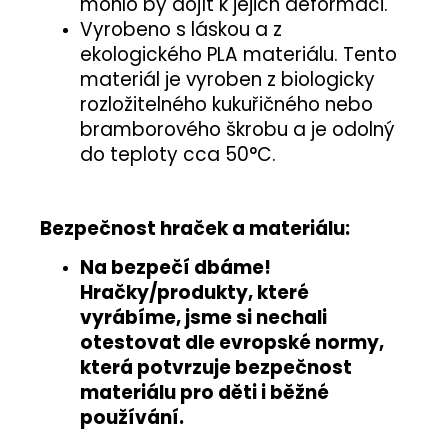
mohlo by dojít k jejich deformaci.
Vyrobeno s láskou a z
ekologického PLA materiálu. Tento
materiál je vyroben z biologicky
rozložitelného kukuřičného nebo
bramborového škrobu a je odolný
do teploty cca 50°C.
Bezpečnost hraček a materiálu:
Na bezpečí dbáme!
Hračky/produkty, které
vyrábíme, jsme si nechali
otestovat
dle evropské normy
,
která potvrzuje
bezpečnost
materiálu pro děti i běžné
používání
.