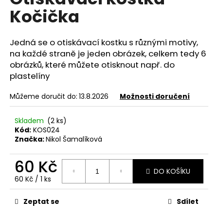
je
a
Kočička
0,0
z
j
5
í
hvězdiček.
Jedná se o otiskávací kostku s různými motivy,
t
na každé straně je jeden obrázek, celkem tedy 6
?
obrázků, které můžete otisknout např. do
plastelíny
Můžeme doručit do:
13.8.2026
Možnosti doručení
HLEDAT
Skladem
(2 ks)
Kód:
KOS024
Značka:
Nikol Šamalíková
D
60 Kč
o
DO KOŠÍKU
p
Měrná
60 Kč / 1 ks
o
cena:
r
Zeptat se
Sdílet
u