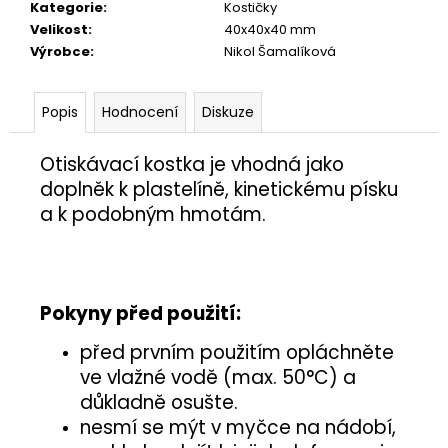
č
Kategorie
:
Kostičky
u
Velikost
:
40x40x40 mm
j
Výrobce
:
Nikol Šamalíková
e
m
e
Popis
Hodnocení
Diskuze
Otiskávací kostka je vhodná jako
PÍŠŤALKA
doplněk
k plastelíně, kinetickému písku
25
a k podobným hmotám.
Kč
Pokyny před použití:
před prvním použitím opláchněte
ve vlažné vodě (max. 50°C) a
důkladně osušte.
nesmí se mýt v myčce na nádobí,