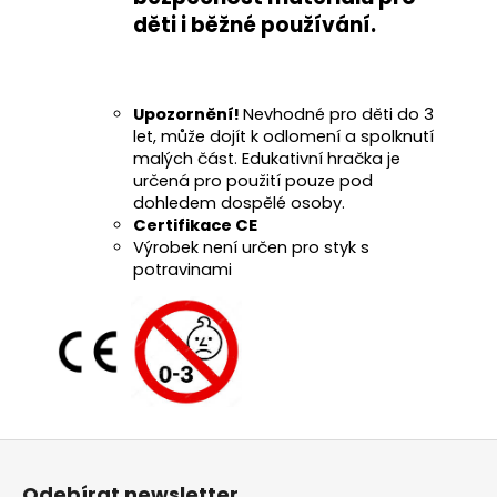
děti i běžné používání
.
Upozornění!
Nevhodné pro děti do 3
let, může dojít k odlomení a spolknutí
malých část. Edukativní hračka je
určená pro použití pouze pod
dohledem dospělé osoby.
Certifikace CE
Výrobek není určen pro styk s
potravinami
Z
á
Odebírat newsletter