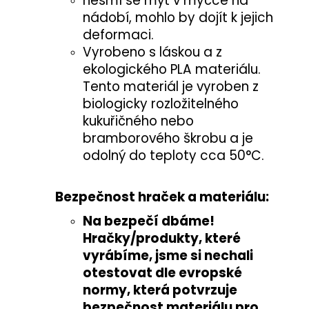
nesmí se mýt v myčce na
nádobí, mohlo by dojít k jejich
deformaci.
Vyrobeno s láskou a z
ekologického PLA materiálu.
Tento materiál je vyroben z
biologicky rozložitelného
kukuřičného nebo
bramborového škrobu a je
odolný do teploty cca 50°C.
Bezpečnost hraček a materiálu:
Na bezpečí dbáme!
Hračky/produkty, které
vyrábíme, jsme si nechali
otestovat
dle evropské
normy
, která potvrzuje
bezpečnost materiálu pro