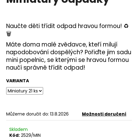
je
a
5,0
z
j
5
í
hvězdiček.
Naučte děti třídit odpad hravou formou! ♻️
t
🗑️
?
Máte doma malé zvědavce, kteří milují
napodobování dospělých? Pořiďte jim sadu
mini popelnic, se kterými se hravou formou
naučí správně třídit odpad!
HLEDAT
VARIANTA
D
o
p
Můžeme doručit do:
13.8.2026
Možnosti doručení
o
r
Skladem
u
Kód:
2529/MIN