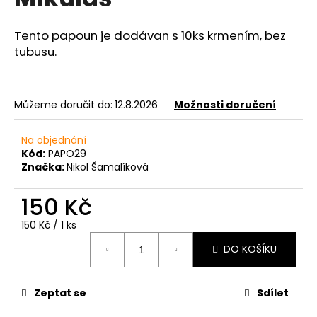
je
a
0,0
z
j
Tento papoun je dodávan s 10ks krmením, bez
5
tubusu.
í
hvězdiček.
t
?
Můžeme doručit do:
12.8.2026
Možnosti doručení
Na objednání
Kód:
PAPO29
HLEDAT
Značka:
Nikol Šamalíková
150 Kč
D
Měrná
150 Kč / 1 ks
cena:
o
DO KOŠÍKU
p
o
r
Zeptat se
Sdílet
u