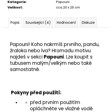
č
Kategorie
:
Papouni
u
Velikost
:
cca 20 x 25 cm
j
e
m
Popis
Související (4)
Hodnocení
Diskuze
e
PÍŠŤALKA
Papouni! Koho nakrmíš prvního, pandu,
25
žraloka nebo lva? Hromadu motivu
Kč
najdeš v sekci
Papouni
. Lze koupit s
tubusem malým/velkým nebo také
samostatně.
Pokyny před použití:
před prvním použitím
opláchněte ve vlažné vodě