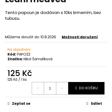
je
a
0,0
z
j
Tento papoun je dodávan s 10ks krmením, bez
5
tubusu.
í
hvězdiček.
t
?
Můžeme doručit do:
10.8.2026
Možnosti doručení
Na objednání
Kód:
PAPO22
HLEDAT
Značka:
Nikol Šamalíková
125 Kč
D
Měrná
125 Kč / 1 ks
cena:
o
DO KOŠÍKU
p
o
r
Zeptat se
Sdílet
u