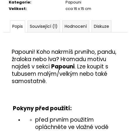
č
Kategorie
:
Papouni
u
Velikost
:
cca 16 x 15 cm
j
e
m
Popis
Související (1)
Hodnocení
Diskuze
e
ŽÍŽALA
Papouni! Koho nakrmíš prvního, pandu,
5,50
žraloka nebo lva? Hromadu motivu
Kč
najdeš v sekci
Papouni
. Lze koupit s
tubusem malým/velkým nebo také
samostatně.
Pokyny před použití:
před prvním použitím
opláchněte ve vlažné vodě