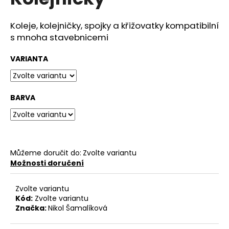
je
a
0,0
z
j
Koleje, kolejničky, spojky a křižovatky kompatibilní
5
s mnoha stavebnicemi
í
hvězdiček.
t
VARIANTA
?
BARVA
HLEDAT
Můžeme doručit do:
Zvolte variantu
D
Možnosti doručení
o
p
Zvolte variantu
o
Kód:
Zvolte variantu
r
Značka:
Nikol Šamalíková
u