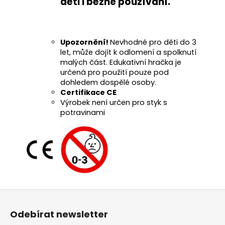
děti i běžné používání
.
Upozornění!
Nevhodné pro děti do 3
let, může dojít k odlomení a spolknutí
malých část. Edukativní hračka je
určená pro použití pouze pod
dohledem dospělé osoby.
Certifikace CE
Výrobek není určen pro styk s
potravinami
Z
á
Odebírat newsletter
p