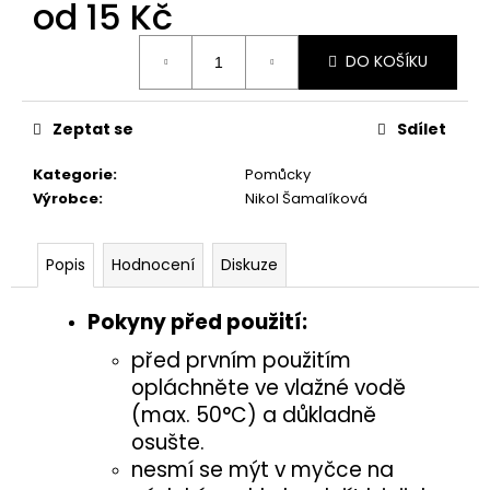
č
od
15 Kč
u
Měrná
j
DO KOŠÍKU
cena:
e
m
e
Zeptat se
Sdílet
Kategorie
:
Pomůcky
MISKA
Výrobce
:
Nikol Šamalíková
S
RYBIČKAMI
5
Popis
Hodnocení
Diskuze
Kč
Pokyny před použití:
před prvním použitím
opláchněte ve vlažné vodě
(max. 50°C) a důkladně
osušte.
nesmí se mýt v myčce na