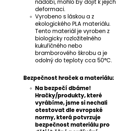
nádobí, mohlo by dojít k jejich
deformaci.
Vyrobeno s láskou a z
ekologického PLA materiálu.
Tento materiál je vyroben z
biologicky rozložitelného
kukuřičného nebo
bramborového škrobu a je
odolný do teploty cca 50°C.
Bezpečnost hraček a materiálu:
Na bezpečí dbáme!
Hračky/produkty, které
vyrábíme, jsme si nechali
otestovat
dle evropské
normy
, která potvrzuje
bezpečnost materiálu pro