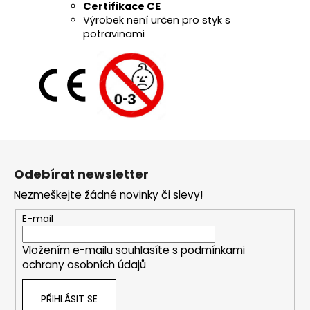
Certifikace CE
Výrobek není určen pro styk s
potravinami
Z
á
Odebírat newsletter
p
Nezmeškejte žádné novinky či slevy!
a
t
E-mail
í
Vložením e-mailu souhlasíte s
podmínkami
ochrany osobních údajů
PŘIHLÁSIT SE