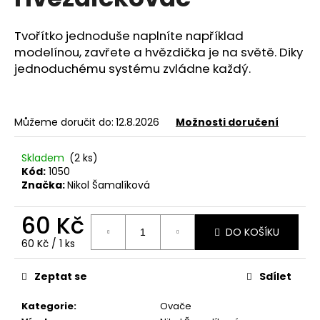
je
a
0,0
z
j
Tvořítko jednoduše naplníte například
5
modelínou, zavřete a hvězdička je na světě. Diky
í
hvězdiček.
jednoduchému systému zvládne každý.
t
?
Můžeme doručit do:
12.8.2026
Možnosti doručení
Skladem
(2 ks)
HLEDAT
Kód:
1050
Značka:
Nikol Šamalíková
60 Kč
D
DO KOŠÍKU
o
Měrná
60 Kč / 1 ks
cena:
p
o
Zeptat se
Sdílet
r
u
Kategorie
:
Ovače