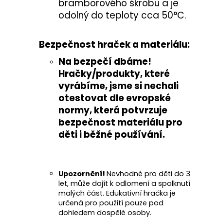
bramborového škrobu a je
odolný do teploty cca 50°C.
Bezpečnost hraček a materiálu:
Na bezpečí dbáme!
Hračky/produkty, které
vyrábíme, jsme si nechali
otestovat
dle evropské
normy
, která potvrzuje
bezpečnost materiálu pro
děti i běžné používání
.
Upozornění!
Nevhodné pro děti do 3
let, může dojít k odlomení a spolknutí
malých část. Edukativní hračka je
určená pro použití pouze pod
dohledem dospělé osoby.