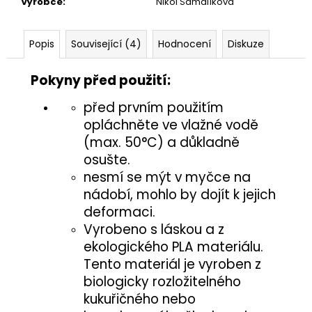
č
Výrobce
:
Nikol Šamalíková
u
j
Popis
Související (4)
Hodnocení
Diskuze
e
m
e
Pokyny před použití:
před prvním použitím
PÍŠŤALKA
opláchněte ve vlažné vodě
25
(max. 50°C) a důkladně
Kč
osušte.
nesmí se mýt v myčce na
nádobí, mohlo by dojít k jejich
deformaci.
Vyrobeno s láskou a z
ekologického PLA materiálu.
Tento materiál je vyroben z
biologicky rozložitelného
kukuřičného nebo